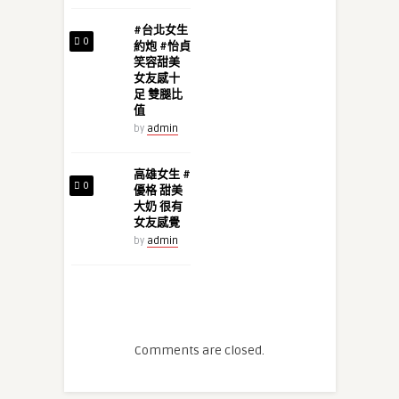
#台北女生
0
約炮 #怡貞
笑容甜美
女友感十
足 雙腿比
值
by
admin
高雄女生 #
0
優格 甜美
大奶 很有
女友感覺
by
admin
Comments are closed.