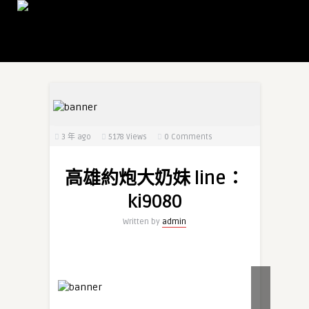
3 年 ago
5178
Views
0 Comments
高雄約炮大奶妹 line：
ki9080
Written by
admin