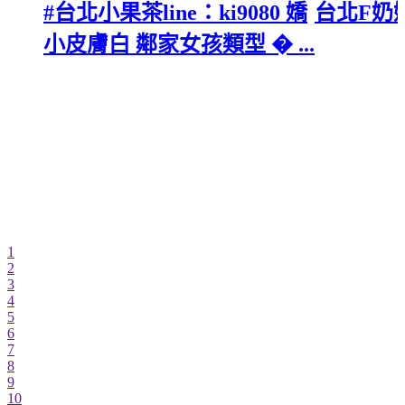
#台北小果茶line：ki9080 嬌
台北F奶
小皮膚白 鄰家女孩類型 � ...
1
2
3
4
5
6
7
8
9
10