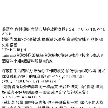
很漂亮 身材很好 會貼心幫妳放鬆身體$ |5 d- _7 C x7 T& W” [:
A% k
她的乳頭和穴穴很敏感 易高潮 水很多 會潮吹會搖 可品鮑 69
火車便當
” T* I: J- J8 j, d
Taiwan/#台灣外送茶總站/台灣約炮/旅遊 #找茶 #按摩 #夜店 #
酒店叫小姐#飯店叫服務 #約妹
釋放你生活的壓力 緩解你工作的疲勞 傾聽你內心的心聲 滿足
你身體和心靈上的酥麻感7 d* ^’ Y8 g9 P2 d% L6 k
; v& Q `/ E# I, W7 I, y) ~4 h# z2 e+ `
{別覺得所有外送都是同一種品質 全台外送幾百家 你剛 運氣
好 或者不好 遇到那麼一兩家 就否定全部外送素質 }
5 |+ o0 |) m5 a% m9 D b
{就比如台灣那麼多滷肉飯 也不是味道都一樣 你也不能因為