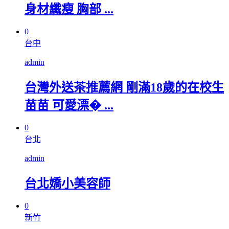
身材纖瘦 胸部 ...
0
台中
admin
台灣外送茶推薦網 剛滿18歲的在校生
苗苗 可愛漂� ...
0
台北
admin
台北嬌小美容師
0
新竹