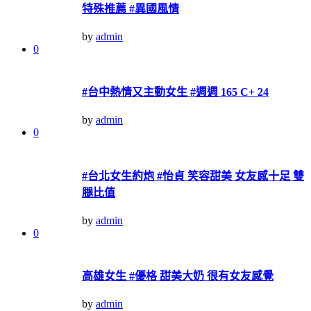
特殊推薦 #異國風情
by
admin
0
#台中熱情又主動女生 #週週 165 C+ 24
by
admin
0
#台北女生約炮 #怡貞 笑容甜美 女友感十足 雙
腿比值
by
admin
0
高雄女生 #優格 甜美大奶 很有女友感覺
by
admin