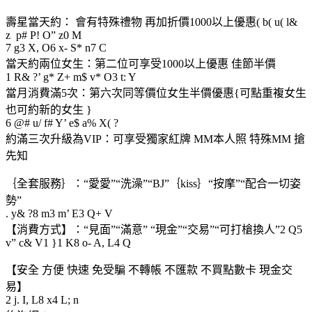
壽星當天約： 會有特殊禮物 再加折價1000以上優惠( b( u( l&
z p# P! O” z0 M
7 g3 X, O6 x- S* n7 C
當天約兩位女生：第二位可享受1000以上優惠 佳節半價
1 R& ?’ g* Z+ m$ v* O3 t: Y
當月消費滿5次：第六次同等價位女生半價優惠{可點重複女生
也可約新的女生 }
6 @# u/ f# Y’ e$ a% X( ?
約滿三次升級為VIP：可享受獨家紅牌 MM本人照 特殊MM 搶
先知
｛全套服務｝：“愛愛”“洗澡”“BJ”｛kiss｝“按摩”“配合一切姿
勢”
. y& ?8 m3 m’ E3 Q+ V
【消費方式】：“見面”“滿意” “現金”“交易”“可打槍換人”2 Q5
v” c& V1 }1 K8 o- A, L4 Q
【安全 方便 快速 免受騙 不轉帳 不匯款 不買點數卡 現金交
易】
2 j. I, L8 x4 L; n