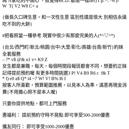
再 A家吃的不開心 ，就覺得BCD..都是一樣der}1 p: ^. ^6 y/
W T( V2 W8 C+ a
{做長久口碑生意，和一次性生意 區別性還是很大 別相信永遠
吃不到的大餅}
#把看照當一種參考 現實中很少有那麼完美的人(*^▽^*)
{台北/西門町/新北/桃園/台中/大里/彰化/高雄/台南/新竹}約妹
全套服務
– ?* v$ @& u1 v+ K9 Z
女生都是兼職，每天，每個時間段報班都會不同，想要約正妹
記得提前預約喔 有更多時間挑選3 P! V4 B9 R6 c f& T
* f) e0 a$ Q* i4 ~7 W! V! B% I6 I
按客人所喜歡，預算範圍推薦，以見本人為準，滿意再現金消
費{不用擔心照不是本人喔}
只要你提供地點，都可上門服務
惠福利： 提前預約守時不晃點 即可享受500-2000優惠
攜友同行： 即可享受1000-2000優惠