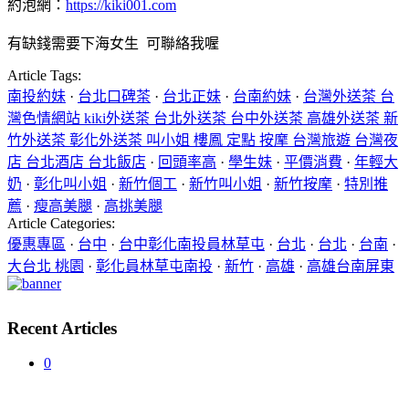
約泡網：
https://kiki001.com
有缺錢需要下海女生 可聯絡我喔
Article Tags:
南投約妹
·
台北口碑茶
·
台北正妹
·
台南約妹
·
台灣外送茶 台
灣色情網站 kiki外送茶 台北外送茶 台中外送茶 高雄外送茶 新
竹外送茶 彰化外送茶 叫小姐 樓鳳 定點 按摩 台灣旅遊 台灣夜
店 台北酒店 台北飯店
·
回頭率高
·
學生妹
·
平價消費
·
年輕大
奶
·
彰化叫小姐
·
新竹個工
·
新竹叫小姐
·
新竹按摩
·
特別推
薦
·
瘦高美腿
·
高挑美腿
Article Categories:
優惠專區
·
台中
·
台中彰化南投員林草屯
·
台北
·
台北
·
台南
·
大台北 桃園
·
彰化員林草屯南投
·
新竹
·
高雄
·
高雄台南屏東
Recent Articles
0