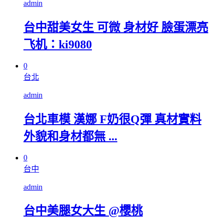
admin
台中甜美女生 可微 身材好 臉蛋漂亮
飞机：ki9080
0
台北
admin
台北車模 漢娜 F奶很Q彈 真材實料
外貌和身材都無 ...
0
台中
admin
台中美腿女大生 @櫻桃