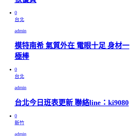
0
台北
admin
模特南希 氣質外在 電眼十足 身材一
極棒
0
台北
admin
台北今日班表更新 聯絡line：ki9080
0
新竹
admin