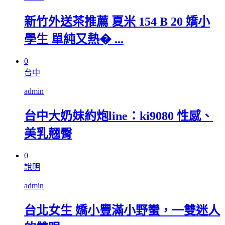
新竹外送茶推薦 夏米 154 B 20 嬌小
學生 單純又熱� ...
0
台中
admin
台中大奶妹約炮line：ki9080 性感、
美乳翹臀
0
說明
admin
台北女生 嬌小豐滿小野蠻，一雙迷人