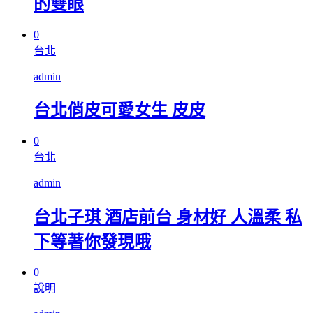
的雙眼
0
台北
admin
台北俏皮可愛女生 皮皮
0
台北
admin
台北子琪 酒店前台 身材好 人溫柔 私
下等著你發現哦
0
說明