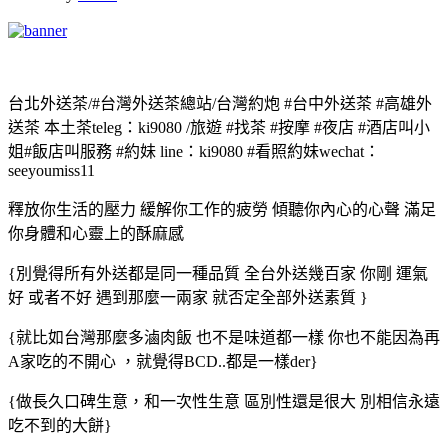
台北外送茶/#台灣外送茶總站/台灣約炮 #台中外送茶 #高雄外
送茶 本土茶teleg：ki9080 /旅遊 #找茶 #按摩 #夜店 #酒店叫小
姐#飯店叫服務 #約妹 line：ki9080 #看照約妹wechat：
seeyoumiss11
釋放你生活的壓力 緩解你工作的疲勞 傾聽你內心的心聲 滿足
你身體和心靈上的酥麻感
{別覺得所有外送都是同一種品質 全台外送幾百家 你剛 運氣
好 或者不好 遇到那麼一兩家 就否定全部外送素質 }
{就比如台灣那麼多滷肉飯 也不是味道都一樣 你也不能因為再
A家吃的不開心 ，就覺得BCD..都是一樣der}
{做長久口碑生意，和一次性生意 區別性還是很大 別相信永遠
吃不到的大餅}