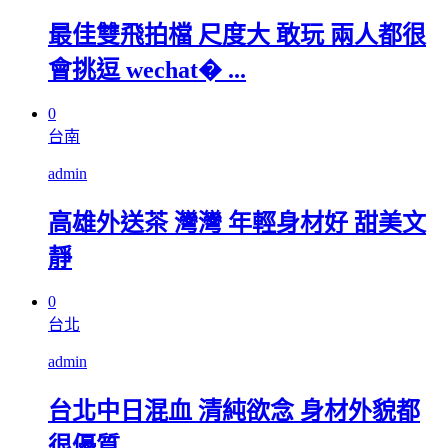
最佳雙飛拍檔 尺度大 敢玩 兩人都很
會挑逗 wechat� ...
0
台南
admin
高雄外送茶 灣灣 年輕身材好 甜美文
靜
0
台北
admin
台北中日混血 清純欲念 身材外貌都
很優質