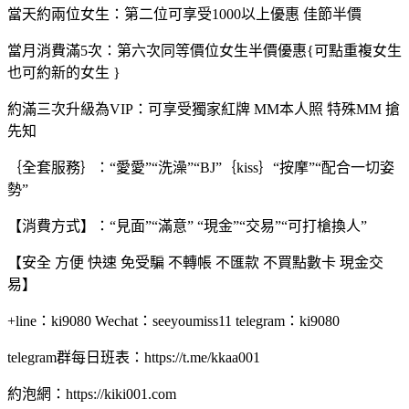
當天約兩位女生：第二位可享受1000以上優惠 佳節半價
當月消費滿5次：第六次同等價位女生半價優惠{可點重複女生
也可約新的女生 }
約滿三次升級為VIP：可享受獨家紅牌 MM本人照 特殊MM 搶
先知
｛全套服務｝：“愛愛”“洗澡”“BJ”｛kiss｝“按摩”“配合一切姿
勢”
【消費方式】：“見面”“滿意” “現金”“交易”“可打槍換人”
【安全 方便 快速 免受騙 不轉帳 不匯款 不買點數卡 現金交
易】
+line：ki9080 Wechat：seeyoumiss11 telegram：ki9080
telegram群每日班表：https://t.me/kkaa001
約泡網：https://kiki001.com