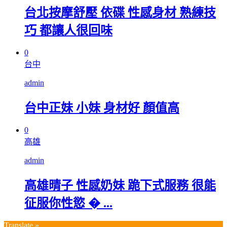
台北按摩舒壓 依碟 性感身材 熟練技
巧 都讓人很回味
0
台中
admin
台中正妹 小妹 身材好 顏值高
0
高雄
admin
高雄晴子 性感奶妹 跪下式服務 很能
征服你性慾 � ...
Translate »