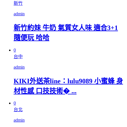
新竹
admin
新竹約妹 牛奶 氣質女人味 適合3+1
隨便玩 哈哈
0
台中
admin
KIKI外送茶line：lulu9089 小蜜蜂 身
材性感 口技技術� ...
0
台北
admin