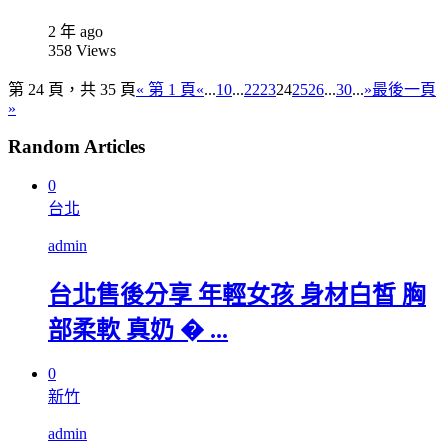
2 年 ago
358
Views
第 24 頁，共 35 頁
« 第 1 頁
«
...
10
...
22
23
24
25
26
...
30
...
»
最後一頁
»
Random Articles
0
台北
admin
台北售後分享 年輕女孩 身材白皙 胸
部柔軟 真奶 � ...
0
新竹
admin