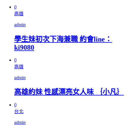
0
高雄
admin
學生妹初次下海兼職 約會line：
ki9080
0
高雄
admin
高雄約妹 性感漂亮女人味 ｛小凡｝
0
台北
admin