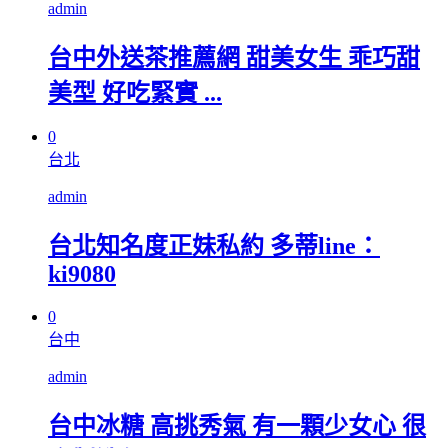
admin
台中外送茶推薦網 甜美女生 乖巧甜
美型 好吃緊實 ...
0
台北
admin
台北知名度正妹私約 多蒂line：
ki9080
0
台中
admin
台中冰糖 高挑秀氣 有一顆少女心 很