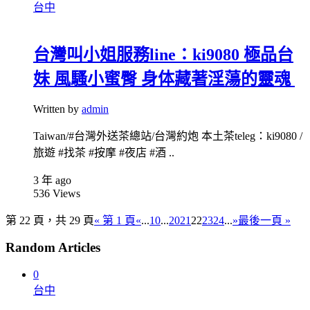
台中
台灣叫小姐服務line：ki9080 極品台
妹 風騷小蜜臀 身体藏著淫蕩的靈魂
Written by
admin
Taiwan/#台灣外送茶總站/台灣約炮 本土茶teleg：ki9080 /
旅遊 #找茶 #按摩 #夜店 #酒 ..
3 年 ago
536
Views
第 22 頁，共 29 頁
« 第 1 頁
«
...
10
...
20
21
22
23
24
...
»
最後一頁 »
Random Articles
0
台中