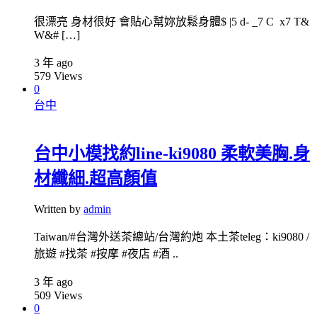
很漂亮 身材很好 會貼心幫妳放鬆身體$ |5 d- _7 C x7 T&
W&# […]
3 年 ago
579
Views
0
台中
台中小模找約line-ki9080 柔軟美胸.身
材纖細.超高顏值
Written by
admin
Taiwan/#台灣外送茶總站/台灣約炮 本土茶teleg：ki9080 /
旅遊 #找茶 #按摩 #夜店 #酒 ..
3 年 ago
509
Views
0