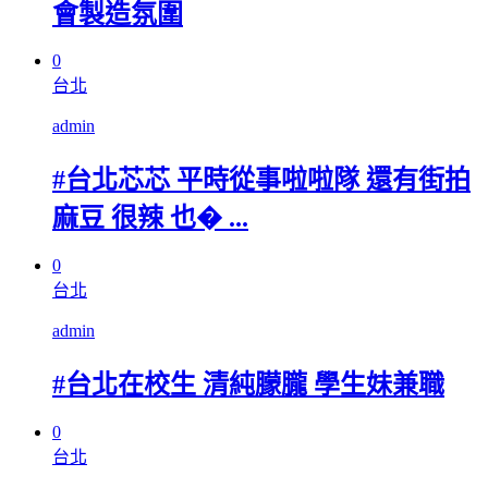
會製造氛圍
0
台北
admin
#台北芯芯 平時從事啦啦隊 還有街拍
麻豆 很辣 也� ...
0
台北
admin
#台北在校生 清純朦朧 學生妹兼職
0
台北