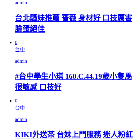
admin
台北騷妹推薦 薔薇 身材好 口技厲害
臉蛋絕佳
0
台中
admin
#台中學生小琪 160.C.44.19歲小隻馬
很敏感 口技好
0
台中
admin
KIKI外送茶 台妹上門服務 迷人粉紅