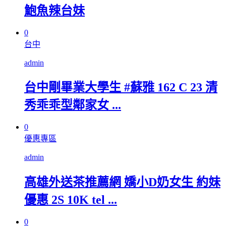
鮑魚辣台妹
0
台中
admin
台中剛畢業大學生 #蘇雅 162 C 23 清
秀乖乖型鄰家女 ...
0
優惠專區
admin
高雄外送茶推薦網 嬌小D奶女生 約妹
優惠 2S 10K tel ...
0