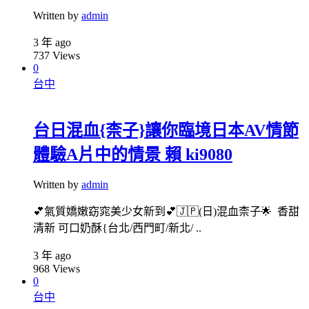
Written by
admin
3 年 ago
737
Views
0
台中
台日混血{柰子}讓你臨境日本AV情節
體驗A片中的情景 賴 ki9080
Written by
admin
💕氣質嬌嫩窈窕美少女新到💕🇯🇵(日)混血柰子🌟 香甜
清新 可口奶酥{台北/西門町/新北/ ..
3 年 ago
968
Views
0
台中