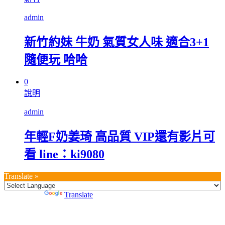
admin
新竹約妹 牛奶 氣質女人味 適合3+1
隨便玩 哈哈
0
說明
admin
年輕F奶姜琦 高品質 VIP還有影片可
看 line：ki9080
Translate »
Powered by
Translate