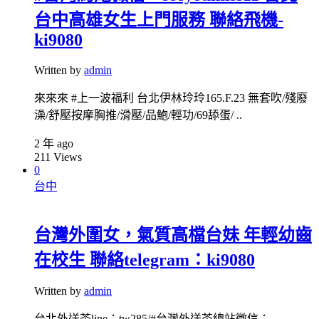
台中高雄女生上門服務 聯絡飛機-
ki9080
Written by
admin
來來來 #上一波福利 台北伊林玲玲165.F.23 無套吹/殘廢
澡/舒壓按摩胸推/滑壓/品鮑/輕功/69舔蛋/ ..
2 年 ago
211
Views
0
台中
台灣外圍女，氣質高檔台妹 年輕幼齒
在校生 聯絡telegram：ki9080
Written by
admin
台北外送茶line：tw285/#台灣外送茶總站微信：