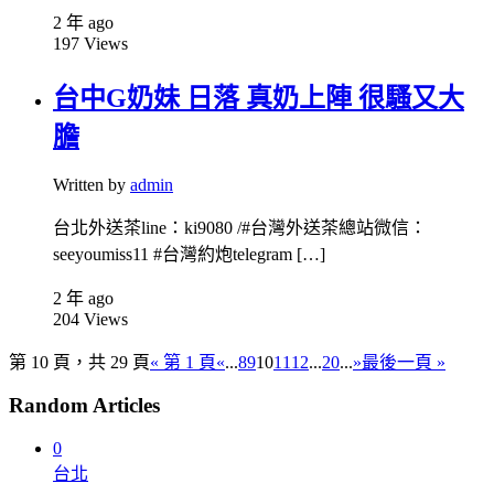
2 年 ago
197
Views
台中G奶妹 日落 真奶上陣 很騷又大
膽
Written by
admin
台北外送茶line：ki9080 /#台灣外送茶總站微信：
seeyoumiss11 #台灣約炮telegram […]
2 年 ago
204
Views
第 10 頁，共 29 頁
« 第 1 頁
«
...
8
9
10
11
12
...
20
...
»
最後一頁 »
Random Articles
0
台北