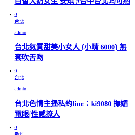
白皙大奶女生 安琪 #台中台北均可約
0
台北
admin
台北氣質甜美小女人 {小晴 6000} 無
套吹舌吻
0
台北
admin
台北色情主播私約line：ki9080 撫媚
電眼∫性感撩人
0
新竹