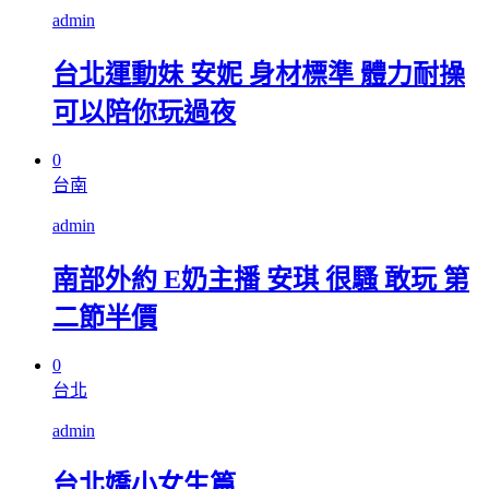
admin
台北運動妹 安妮 身材標準 體力耐操
可以陪你玩過夜
0
台南
admin
南部外約 E奶主播 安琪 很騷 敢玩 第
二節半價
0
台北
admin
台北嬌小女生篇