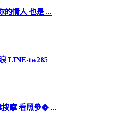
的情人 也是 ...
INE-tw285
按摩 看照參� ...