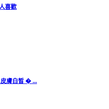
招人喜歡
白皙 � ...