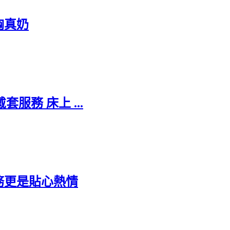
胸真奶
服務 床上 ...
服務更是貼心熱情