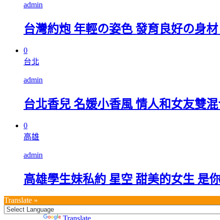
admin
台灣約炮 年輕の姿色 發育良好の身材
0
台北
admin
台北香兒 名媛小香風 情人和女友雙混
0
高雄
admin
高雄學生妹私約 星空 甜美的女生 是
Translate »
Powered by
Translate