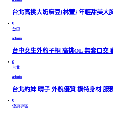
台北高挑大奶麻豆{林萱} 年輕甜美大
0
台中
admin
台中女生外約子桐 高挑OL 無套口交 戴套
0
台北
admin
台北約妹 晴子 外貌優質 模特身材 
0
優惠專區