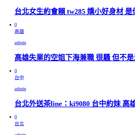
台北女生約會賴 tw285 嬌小好身材 是你
0
高雄
admin
高雄失業的空姐下海兼職 很騷 但不是浪 L
0
台中
admin
台北外送茶line：ki9080 台中約妹 高雄
0
台北
admin