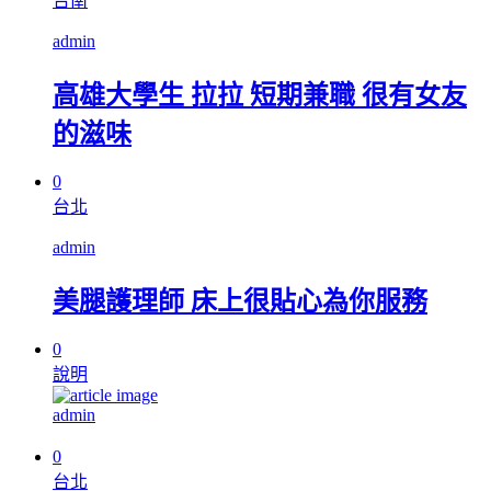
台南
admin
高雄大學生 拉拉 短期兼職 很有女友
的滋味
0
台北
admin
美腿護理師 床上很貼心為你服務
0
說明
admin
0
台北