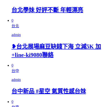
台北學妹 好評不斷 年輕漂亮
0
台北
admin
❥台北展場麻豆缺錢下海 立減5K 加
+line-ki9080聯絡
0
台中
admin
台中新品 #星空 氣質性感台妹
0