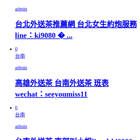
admin
台北外送茶推薦網 台北女生約炮服務
line：ki9080 � ...
0
台南
admin
高雄外送茶 台南外送茶 班表
wechat：seeyoumiss11
0
台南
admin