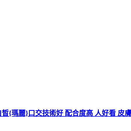
 性感白皙{瑪麗}口交技術好 配合度高 人好看 