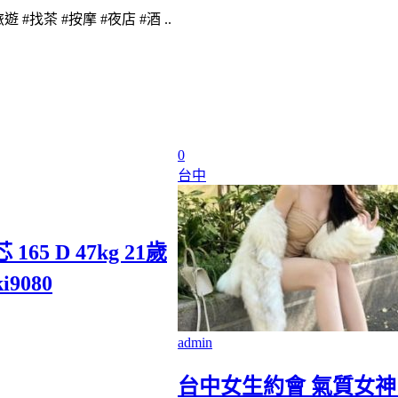
遊 #找茶 #按摩 #夜店 #酒 ..
0
台中
165 D 47kg 21歲
i9080
admin
台中女生約會 氣質女神