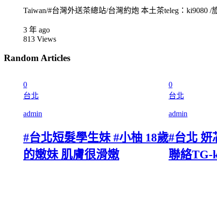
Taiwan/#台灣外送茶總站/台灣約炮 本土茶teleg：ki9080 /旅
3 年 ago
813
Views
Random Articles
0
0
台北
台北
admin
admin
#台北短髮學生妹 #小柚 18歲
#台北 妍芯 
的嫩妹 肌膚很滑嫩
聯絡TG-k