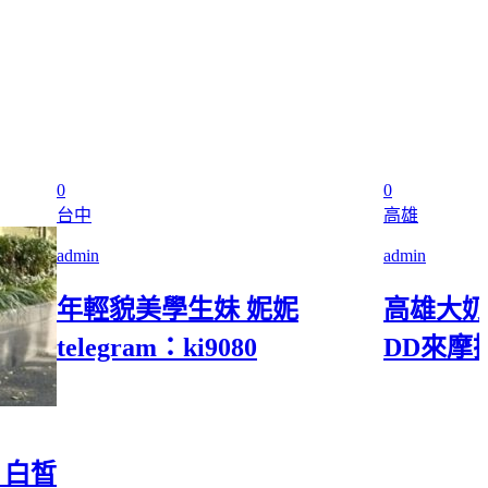
0
0
台中
高雄
admin
admin
年輕貌美學生妹 妮妮
高雄大奶
telegram：ki9080
DD來摩
 白皙