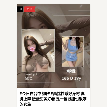
0
台中
#今日在台中 娜雅 #高挑性感好身材 真
胸上陣 臉蛋甜美好看 是一位很甜也很嗲
的女生