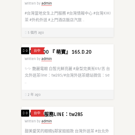
Written by
admin
#台灣當地女生上門服務 #台灣情報中心 #台灣KIKI
茶 #外約外送 #上門酒店飯店汽旅 ..
5 個月 ago
0
台中
台中12000 『 萌寶』 165.D.20
Written by
admin
✨✨ 艷麗電眼 白皙光鮮亮麗 #身型完美🈶69/舌 台
北外送茶line：tw285/#台灣外送茶總站微信：se
..
2 年 ago
0
台中
台中女生服務LINE：tw285
Written by
admin
甜美愛笑的眼睛§鄰家姐姐款 台灣外送茶 #台北外