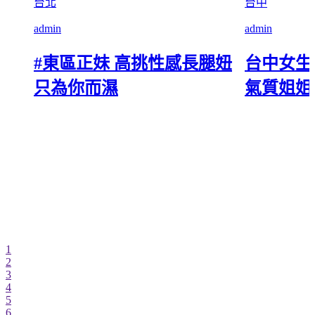
台北
台中
admin
admin
#東區正妹 高挑性感長腿妞
台中女生
只為你而濕
氣質姐姐
1
2
3
4
5
6