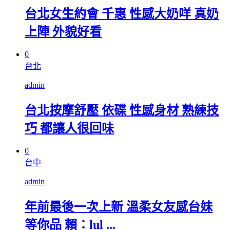
台北女生約會 千惠 性感大奶咩 真奶
上陣 外貌好看
0
台北
admin
台北按摩舒壓 依碟 性感身材 熟練技
巧 都讓人很回味
0
台中
admin
年前最後一次上新 溫柔女友感台妹
等你品 賴：lul ...