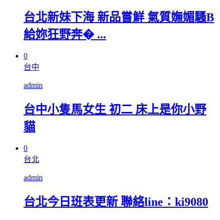
台北新妹下海 新品嘗鮮 氣質嫵媚騷B
給妳狂野奔� ...
0
台中
admin
台中小隻馬女生 初二 床上是你小野
貓
0
台北
admin
台北今日班表更新 聯絡line：ki9080