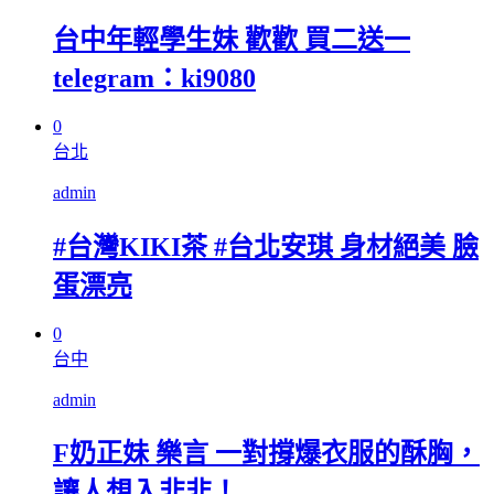
台中年輕學生妹 歡歡 買二送一
telegram：ki9080
0
台北
admin
#台灣KIKI茶 #台北安琪 身材絕美 臉
蛋漂亮
0
台中
admin
F奶正妹 樂言 一對撐爆衣服的酥胸，
讓人想入非非！