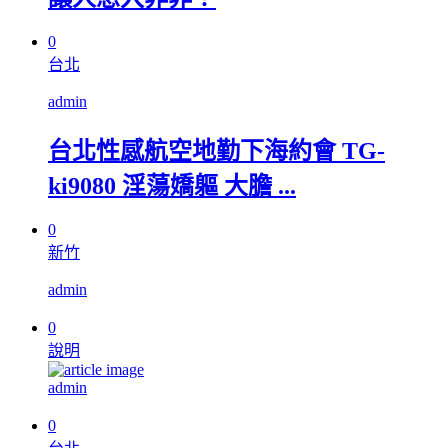
0
台北
admin
台北性感航空地勤下海約會 TG-
ki9080 淫蕩嬌軀 大膽 ...
0
新竹
admin
0
說明
admin
0