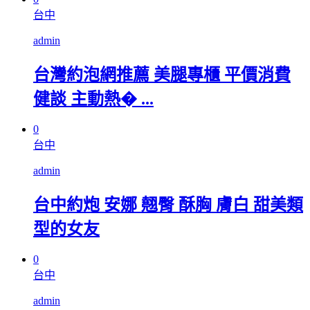
台中
admin
台灣約泡網推薦 美腿專櫃 平價消費
健談 主動熱� ...
0
台中
admin
台中約炮 安娜 翹臀 酥胸 膚白 甜美類
型的女友
0
台中
admin