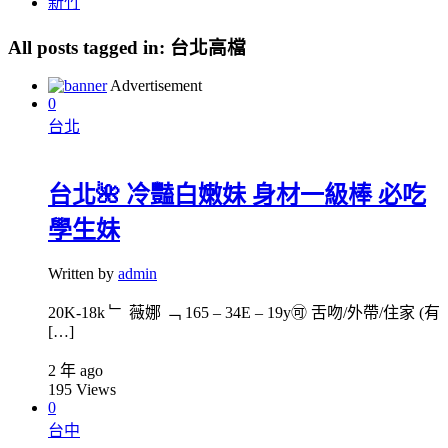
新竹
All posts tagged in:
台北高檔
Advertisement
0
台北
台北🌺 冷豔白嫩妹 身材一級棒 必吃
學生妹
Written by
admin
20K-18k ﹂ 薇娜 ﹁ 165 – 34E – 19y🉑 舌吻/外帶/住家 (有
[…]
2 年 ago
195
Views
0
台中