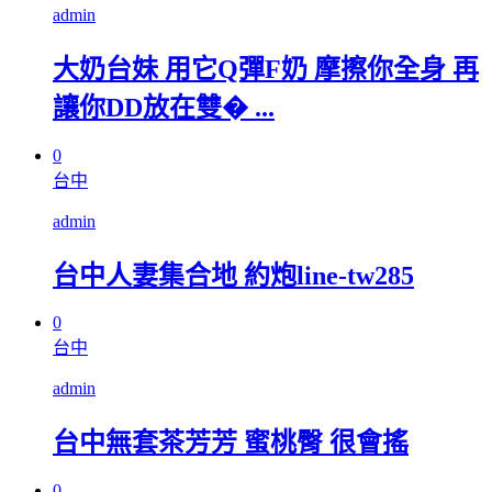
admin
大奶台妹 用它Q彈F奶 摩擦你全身 再
讓你DD放在雙� ...
0
台中
admin
台中人妻集合地 約炮line-tw285
0
台中
admin
台中無套茶芳芳 蜜桃臀 很會搖
0