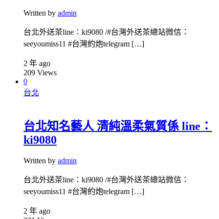
Written by
admin
台北外送茶line：ki9080 /#台灣外送茶總站微信：
seeyoumiss11 #台灣約炮telegram […]
2 年 ago
209
Views
0
台北
台北知名藝人 清純溫柔氣質係 line：
ki9080
Written by
admin
台北外送茶line：ki9080 /#台灣外送茶總站微信：
seeyoumiss11 #台灣約炮telegram […]
2 年 ago