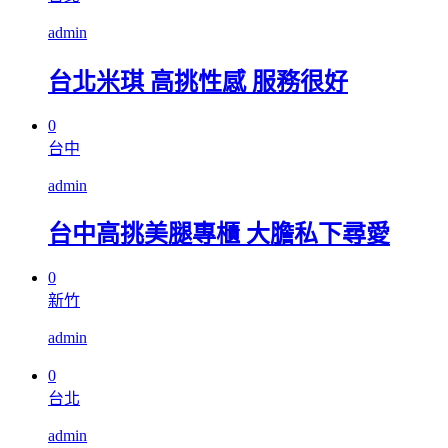
admin
台北米琪 高挑性感 服務很好
0
台中
admin
台中高挑美腿專櫃 大膽私下尋愛
0
新竹
admin
0
台北
admin