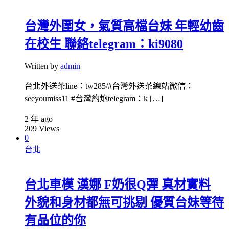
台灣外圍女，氣質高檔台妹 年輕幼齒
在校生 聯絡telegram：ki9080
Written by
admin
台北外送茶line：tw285/#台灣外送茶總站微信：
seeyoumiss11 #台灣約炮telegram：k […]
2 年 ago
209
Views
0
台北
台北車模 漢娜 F奶很Q彈 真材實料
外貌和身材都無可挑剔 優質台妹等待
有品位的你