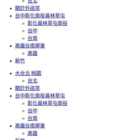
台北
關於外送茶
台中彰化南投員林草屯
彰化員林草屯南投
台中
台南
高雄台南屏東
高雄
新竹
大台北 桃園
台北
關於外送茶
台中彰化南投員林草屯
彰化員林草屯南投
台中
台南
高雄台南屏東
高雄