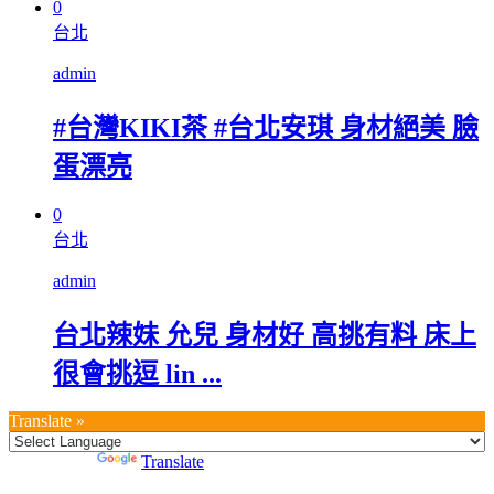
0
台北
admin
#台灣KIKI茶 #台北安琪 身材絕美 臉
蛋漂亮
0
台北
admin
台北辣妹 允兒 身材好 高挑有料 床上
很會挑逗 lin ...
Translate »
Powered by
Translate