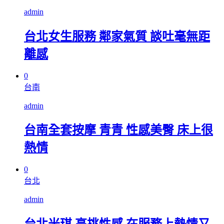
admin
台北女生服務 鄰家氣質 談吐毫無距
離感
0
台南
admin
台南全套按摩 青青 性感美臀 床上很
熱情
0
台北
admin