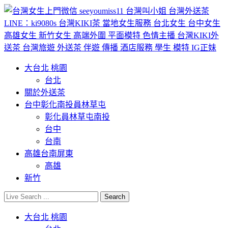
大台北 桃園
台北
關於外送茶
台中彰化南投員林草屯
彰化員林草屯南投
台中
台南
高雄台南屏東
高雄
新竹
大台北 桃園