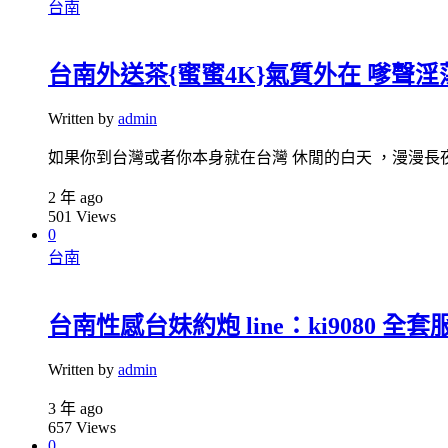
台南
台南外送茶{蜜蜜4K}氣質外在 嗲聲淫蕩 li
Written by
admin
如果你到台灣或者你本身就在台灣 休閒的白天 ，漫漫長夜，
2 年 ago
501
Views
0
台南
台南性感台妹約炮 line：ki9080 全套
Written by
admin
3 年 ago
657
Views
0