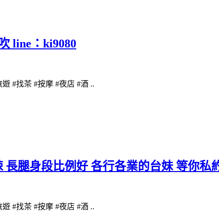
ne：ki9080
遊 #找茶 #按摩 #夜店 #酒 ..
性感火辣 長腿身段比例好 各行各業的台妹 等你私
遊 #找茶 #按摩 #夜店 #酒 ..