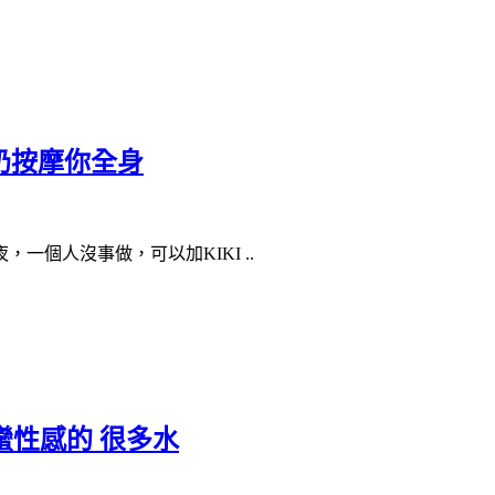
E奶按摩你全身
一個人沒事做，可以加KIKI ..
蠻性感的 很多水