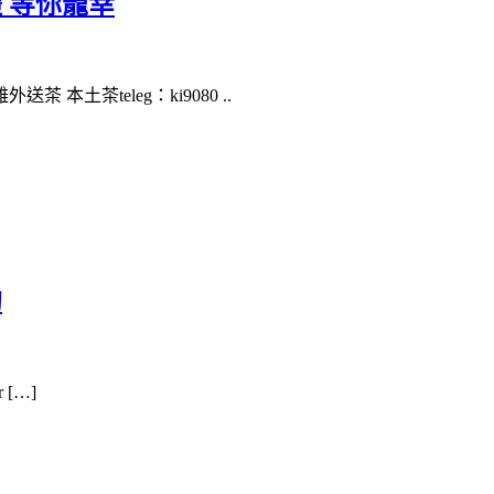
 等你寵幸
本土茶teleg：ki9080 ..
喲
r […]