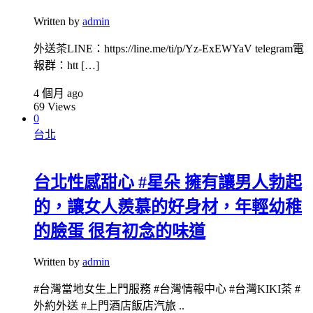
Written by
admin
外送茶LINE：https://line.me/ti/p/Yz-ExEWYaV telegram電
報群：htt […]
4 個月 ago
69
Views
0
台北
台北性感甜心 #星朵 擁有讓男人勃起
的，讓女人羨慕的好身材，年輕幼稚
的臉蛋 很有初念的味道
Written by
admin
#台灣當地女生上門服務 #台灣情報中心 #台灣KIKI茶 #
外約外送 #上門酒店飯店汽旅 ..