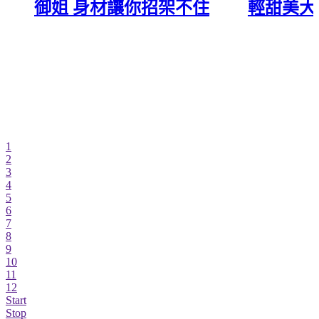
御姐 身材讓你招架不住
輕甜美大
1
2
3
4
5
6
7
8
9
10
11
12
Start
Stop