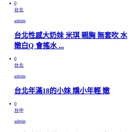
0
台北
admin
台北性感大奶妹 米琪 親胸 無套吹 水
嫩白Q 會搖水 ...
0
台北
admin
台北年滿18的小妹 嬌小年輕 嫩
0
台中
admin