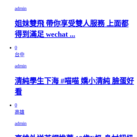
admin
姐妹雙飛 帶你享受雙人服務 上面都
得到滿足 wechat ...
0
台中
admin
清純學生下海 #喵喵 嬌小清純 臉蛋好
看
0
高雄
admin