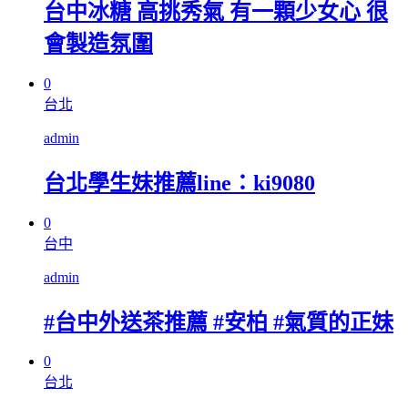
台中冰糖 高挑秀氣 有一顆少女心 很
會製造氛圍
0
台北
admin
台北學生妹推薦line：ki9080
0
台中
admin
#台中外送茶推薦 #安柏 #氣質的正妹
0
台北