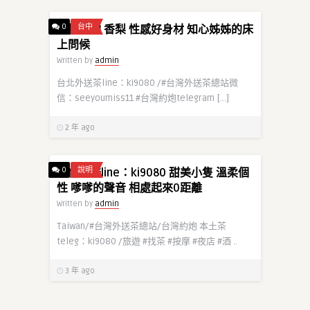
0
台中
南投約炮 香梨 性感好身材 知心姊姊的床
上問候
Written by
admin
台北外送茶line：ki9080 /#台灣外送茶總站微
信：seeyoumiss11 #台灣約炮telegram […]
2 年 ago
0
說明
彰化約妹line：ki9080 甜美小隻 溫柔個
性 嗲嗲的聲音 相處起來0距離
Written by
admin
Taiwan/#台灣外送茶總站/台灣約炮 本土茶
teleg：ki9080 /旅遊 #找茶 #按摩 #夜店 #酒 ..
3 年 ago
admin
admin
一邊輕功撫摸，一邊濕潤的舌頭舔了上來