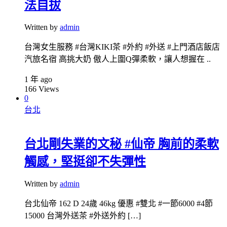
法自拔
Written by
admin
台灣女生服務 #台灣KIKI茶 #外約 #外送 #上門酒店飯店
汽旅名宿 高挑大奶 傲人上圍Q彈柔軟，讓人想握在 ..
1 年 ago
166
Views
0
台北
台北剛失業的文秘 #仙帝 胸前的柔軟
觸感，堅挺卻不失彈性
Written by
admin
台北仙帝 162 D 24歲 46kg 優惠 #雙北 #一節6000 #4節
15000 台灣外送茶 #外送外約 […]