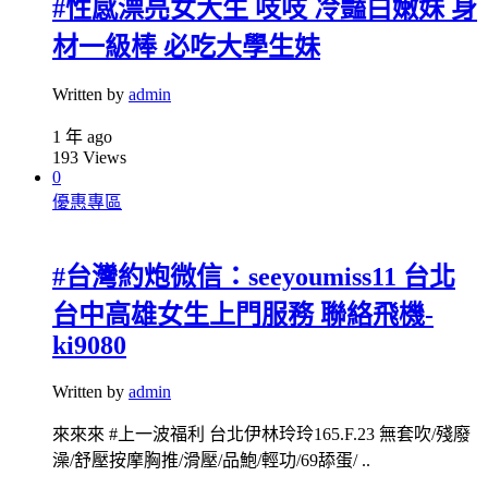
#性感漂亮女大生 吱吱 冷豔白嫩妹 身
材一級棒 必吃大學生妹
Written by
admin
1 年 ago
193
Views
0
優惠專區
#台灣約炮微信：seeyoumiss11 台北
台中高雄女生上門服務 聯絡飛機-
ki9080
Written by
admin
來來來 #上一波福利 台北伊林玲玲165.F.23 無套吹/殘廢
澡/舒壓按摩胸推/滑壓/品鮑/輕功/69舔蛋/ ..