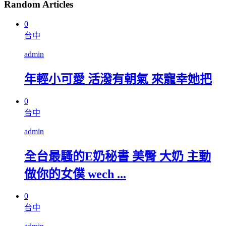
Random Articles
0
台中
admin
年輕小可愛 活潑有朝氣 來寵幸她把
0
台中
admin
全台最騷的E奶秘書 美臀 大奶 主動
做你的女僕 wech ...
0
台中