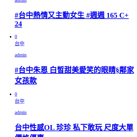
admin
#台中熱情又主動女生 #週週 165 C+
24
0
台中
admin
#台中朱恩 白皙甜美愛笑的眼睛§鄰家
女孩款
0
台中
admin
台中性感OL 珍珍 私下敢玩 尺度大單