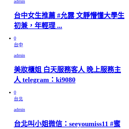
admin
台中女生推薦 #允露 文靜懵懂大學生
初兼，年輕理 ...
0
台中
admin
美妝櫃姐 白天服務客人 晚上服務主
人 telegram：ki9080
0
台北
admin
台北叫小姐微信：seeyoumiss11 #蜜