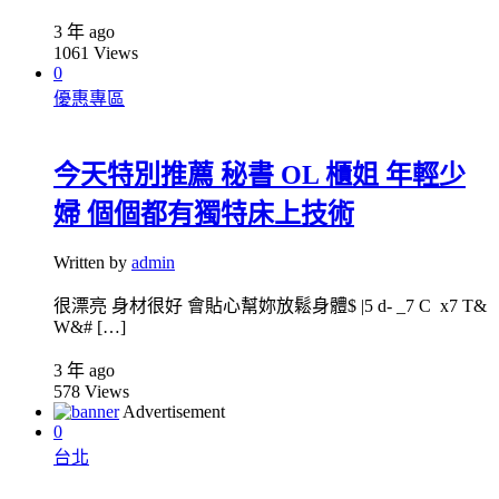
3 年 ago
1061
Views
0
優惠專區
今天特別推薦 秘書 OL 櫃姐 年輕少
婦 個個都有獨特床上技術
Written by
admin
很漂亮 身材很好 會貼心幫妳放鬆身體$ |5 d- _7 C x7 T&
W&# […]
3 年 ago
578
Views
Advertisement
0
台北