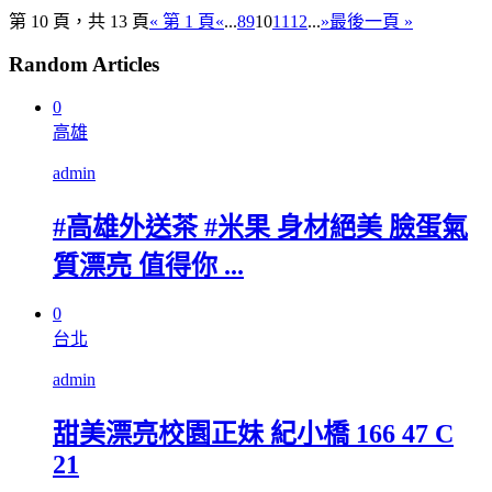
第 10 頁，共 13 頁
« 第 1 頁
«
...
8
9
10
11
12
...
»
最後一頁 »
Random Articles
0
高雄
admin
#高雄外送茶 #米果 身材絕美 臉蛋氣
質漂亮 值得你 ...
0
台北
admin
甜美漂亮校園正妹 紀小橋 166 47 C
21