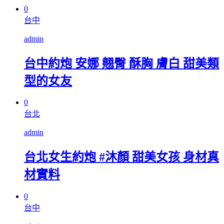
0
台中
admin
台中約炮 安娜 翹臀 酥胸 膚白 甜美類
型的女友
0
台北
admin
台北女生約炮 #沐顏 甜美女孩 身材真
材實料
0
台中