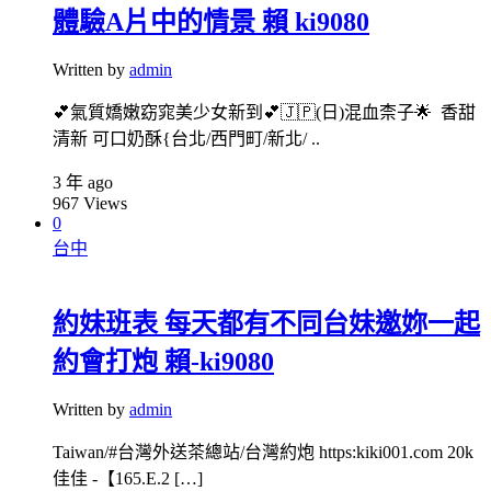
體驗A片中的情景 賴 ki9080
Written by
admin
💕氣質嬌嫩窈窕美少女新到💕🇯🇵(日)混血柰子🌟 香甜
清新 可口奶酥{台北/西門町/新北/ ..
3 年 ago
967
Views
0
台中
約妹班表 每天都有不同台妹邀妳一起
約會打炮 賴-ki9080
Written by
admin
Taiwan/#台灣外送茶總站/台灣約炮 https:kiki001.com 20k
佳佳 -【165.E.2 […]