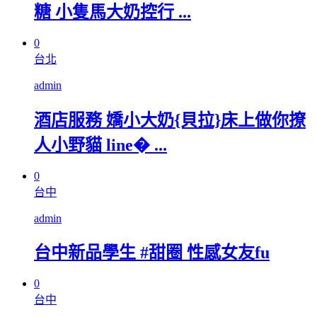
糖 小隻馬大奶控行 ...
0
台北
admin
酒店服務 嬌小大奶{貝拉}床上做你撩
人小野貓 line� ...
0
台中
admin
台中新品學生 #甜圈 性感女友fu
0
台中