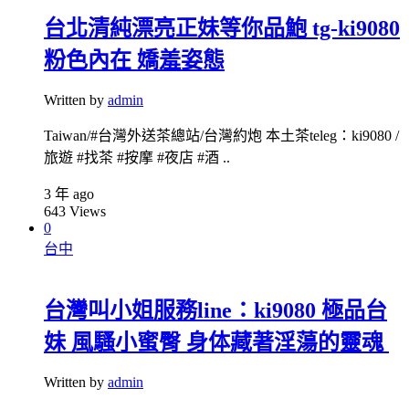
台北清純漂亮正妹等你品鮑 tg-ki9080
粉色內在 嬌羞姿態
Written by
admin
Taiwan/#台灣外送茶總站/台灣約炮 本土茶teleg：ki9080 /
旅遊 #找茶 #按摩 #夜店 #酒 ..
3 年 ago
643
Views
0
台中
台灣叫小姐服務line：ki9080 極品台
妹 風騷小蜜臀 身体藏著淫蕩的靈魂
Written by
admin