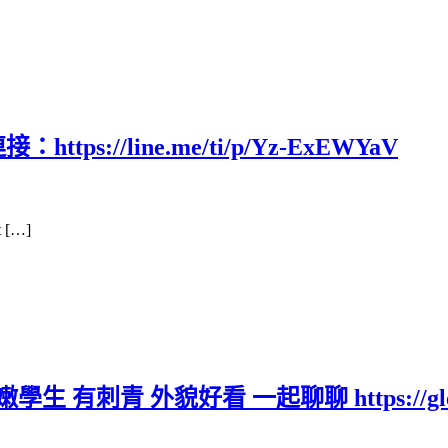
ttps://line.me/ti/p/Yz-ExEWYaV
t […]
學生 有刺青 外貌好看 一起聊聊 https://gleezy