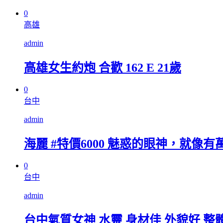
0
高雄
admin
高雄女生約炮 合歡 162 E 21歲
0
台中
admin
海麗 #特價6000 魅惑的眼神，就像有萬
0
台中
admin
台中氣質女神 水靈 身材佳 外貌好 整