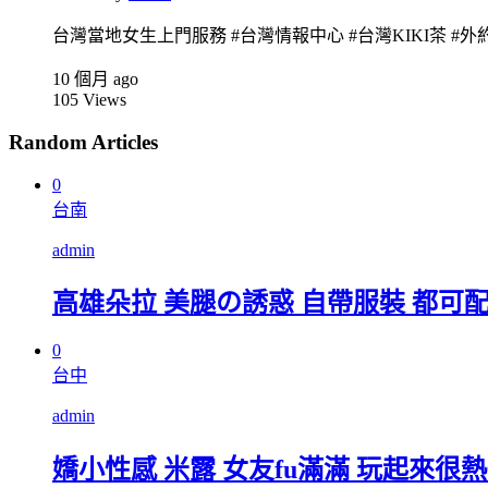
台灣當地女生上門服務 #台灣情報中心 #台灣KIKI茶 #外約
10 個月 ago
105
Views
Random Articles
0
台南
admin
高雄朵拉 美腿の誘惑 自帶服裝 都可配合 li
0
台中
admin
嬌小性感 米露 女友fu滿滿 玩起來很熱情 li