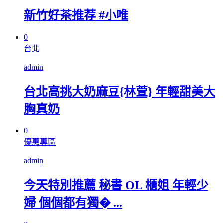
新竹好茶推荐 #小唯
0
台北
admin
台北高挑大奶麻豆{林萱} 年輕甜美大
胸真奶
0
優惠專區
admin
今天特別推薦 秘書 OL 櫃姐 年輕少
婦 個個都有獨� ...