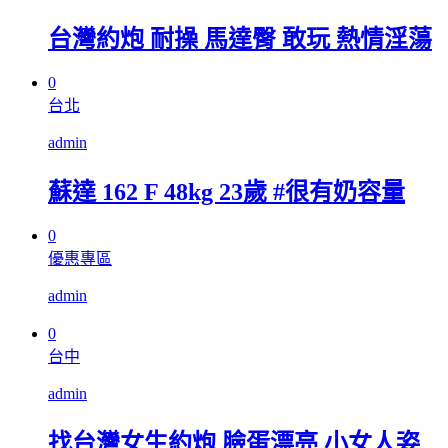
台灣約炮 耐操 馬達臀 敢玩 熱情淫蕩
0
台北
admin
蘇達 162 F 48kg 23歲 #很有奶容量
0
優惠專區
admin
0
台中
admin
找台灣女生約炮 臉蛋漂亮 小女人姿