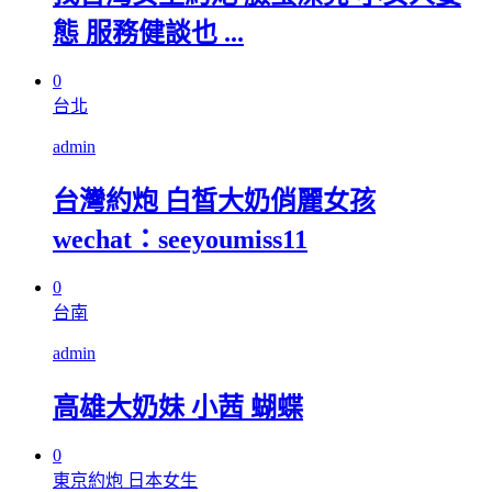
態 服務健談也 ...
0
台北
admin
台灣約炮 白皙大奶俏麗女孩
wechat：seeyoumiss11
0
台南
admin
高雄大奶妹 小茜 蝴蝶
0
東京約炮 日本女生