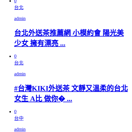
0
台北
admin
台北外送茶推薦網 小模約會 陽光美
少女 擁有漂亮 ...
0
台北
admin
#台灣KIKI外送茶 文靜又溫柔的台北
女生 A比 做你� ...
0
台中
admin