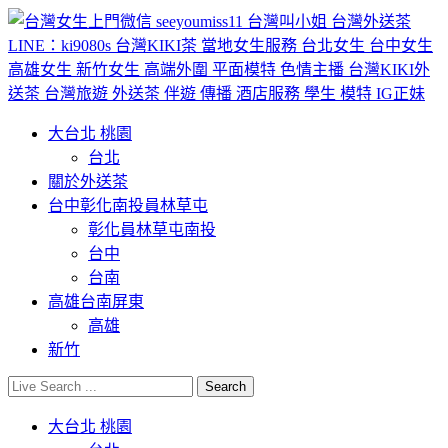
大台北 桃園
台北
關於外送茶
台中彰化南投員林草屯
彰化員林草屯南投
台中
台南
高雄台南屏東
高雄
新竹
大台北 桃園