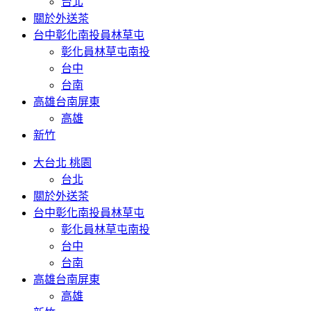
台北
關於外送茶
台中彰化南投員林草屯
彰化員林草屯南投
台中
台南
高雄台南屏東
高雄
新竹
大台北 桃園
台北
關於外送茶
台中彰化南投員林草屯
彰化員林草屯南投
台中
台南
高雄台南屏東
高雄