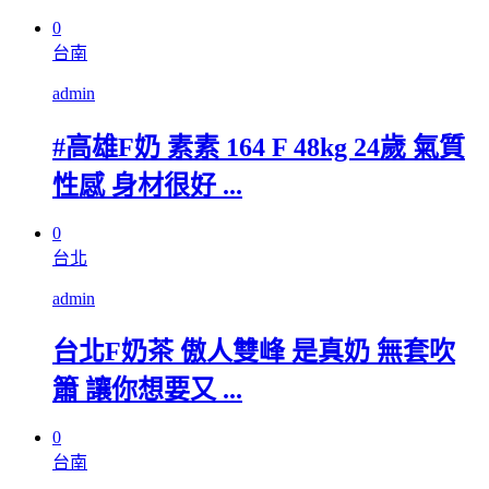
0
台南
admin
#高雄F奶 素素 164 F 48kg 24歲 氣質
性感 身材很好 ...
0
台北
admin
台北F奶茶 傲人雙峰 是真奶 無套吹
簫 讓你想要又 ...
0
台南