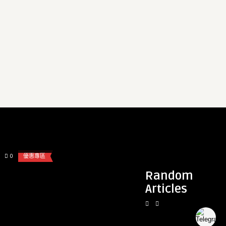
admin
admin
月底VIP優惠+line：ki9080
高雄OL 白皙身材好
感的 很多水
0
優惠專區
0
台南
Random
Articles