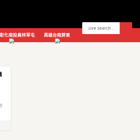
彰化南投員林草屯
高雄台南屏東
嬌
旅