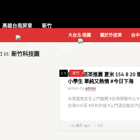
高雄台南屏東
新竹
大台北 桃園
關於外送茶
台中
新竹
d in:
新竹科技園
0
新竹
新竹外送茶推薦 夏米 154 B 20 
小學生 單純又熱情 #今日下海
Written by
admin
台灣當地女生上門服務 #台灣情報中心 #
台灣KIKI茶 #外約外送 #上門酒店飯店汽
..
11 個月 ago
135