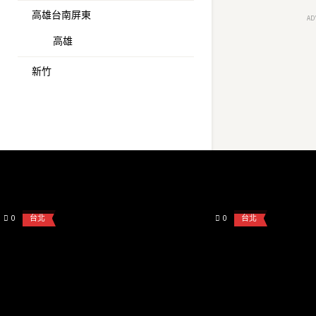
高雄台南屏東
AD
高雄
新竹
admin
admin
缺愛人妻下海兼職 百合 162 D 32 服務榨乾
台北甜美溫柔女生 糖
你
務貼心 � ...
0
台北
0
台北