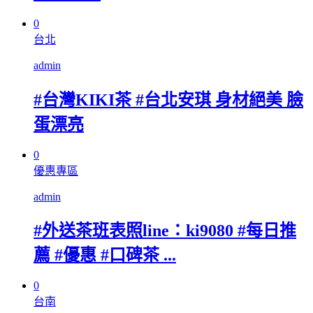
0
台北
admin
#台灣KIKI茶 #台北安琪 身材絕美 臉
蛋漂亮
0
優惠專區
admin
#外送茶班表照line：ki9080 #每日推
薦 #優惠 #口碑茶 ...
0
台南