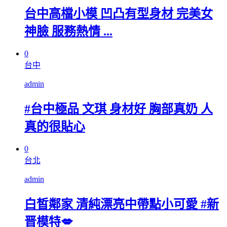
台中高檔小模 凹凸有型身材 完美女
神臉 服務熱情 ...
0
台中
admin
#台中極品 文琪 身材好 胸部真奶 人
真的很貼心
0
台北
admin
白皙鄰家 清純漂亮中帶點小可愛 #新
晋模特💋