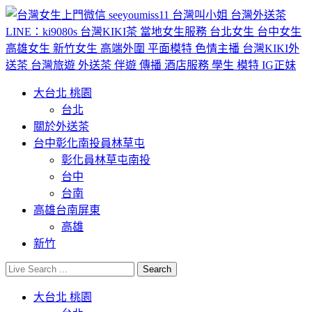
大台北 桃園
台北
關於外送茶
台中彰化南投員林草屯
彰化員林草屯南投
台中
台南
高雄台南屏東
高雄
新竹
大台北 桃園