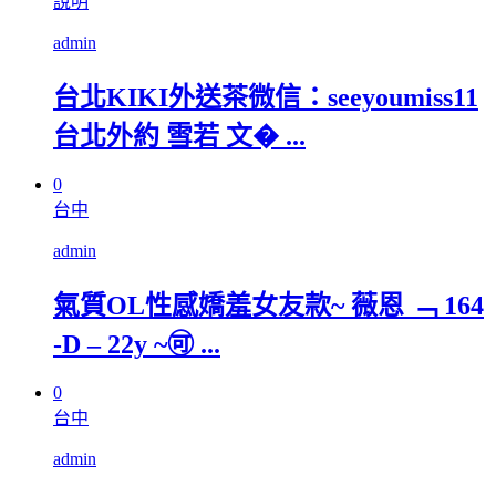
說明
admin
台北KIKI外送茶微信：seeyoumiss11
台北外約 雪若 文� ...
0
台中
admin
氣質OL性感嬌羞女友款~ 薇恩 ﹁ 164
-D – 22y ~🉑 ...
0
台中
admin