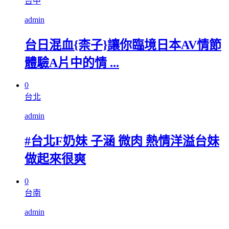
台中
admin
台日混血{柰子}讓你臨境日本AV情節
體驗A片中的情 ...
0
台北
admin
#台北F奶妹 子涵 微肉 熱情洋溢台妹
做起來很爽
0
台南
admin