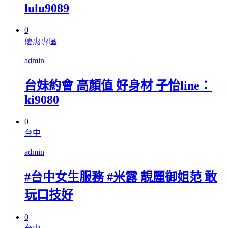
lulu9089
0
優惠專區
admin
台妹約會 高顏值 好身材 子怡line：
ki9080
0
台中
admin
#台中女生服務 #米露 靚麗御姐范 敢
玩口技好
0