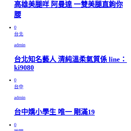
高雄美腿咩 阿曼達 一雙美腿直鉤你
腰
0
台北
admin
台北知名藝人 清純溫柔氣質係 line：
ki9080
0
台中
admin
台中嬌小學生 唯一 剛滿19
0