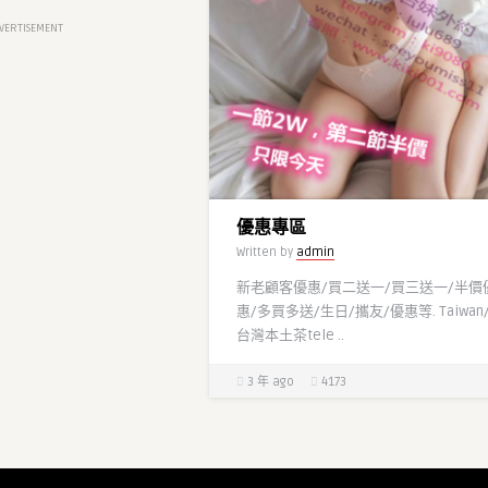
VERTISEMENT
優惠專區
Written by
admin
新老顧客優惠/買二送一/買三送一/半價
惠/多買多送/生日/攜友/優惠等. Taiwan/
台灣本土茶tele ..
3 年 ago
4173