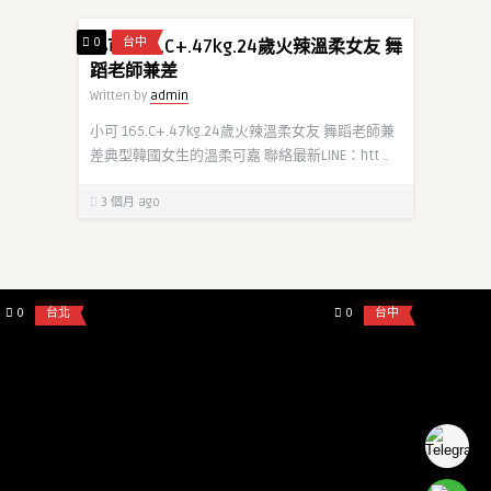
0
台中
小可 165.C+.47kg.24歲火辣溫柔女友 舞
蹈老師兼差
Written by
admin
小可 165.C+.47kg.24歲火辣溫柔女友 舞蹈老師兼
差典型韓國女生的溫柔可嘉 聯絡最新LINE：htt ..
3 個月 ago
admin
admin
台北3P #台北雙飛 便宜大碗 line：
台中御姐 海棠172身
lulu9089
0
台北
0
台中