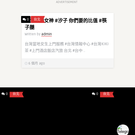
ADVERTISEMENT
0
台北
台北美腿女神 #汐子 你們要的比值 #筷
子腿
Written by
admin
台灣當地女生上門服務 #台灣情報中心 #台灣KIKI
茶 #上門酒店飯店汽旅 台北 #台中 ..
6 個月 ago
admin
admin
台北爆乳篇 F H 罩杯 讓你雙手無法掌握 胸
台北年輕學生 小果凍 15
部按摩� ...
0
台北
0
台北