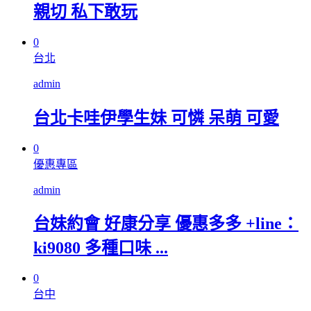
親切 私下敢玩
0
台北
admin
台北卡哇伊學生妹 可憐 呆萌 可愛
0
優惠專區
admin
台妹約會 好康分享 優惠多多 +line：
ki9080 多種口味 ...
0
台中