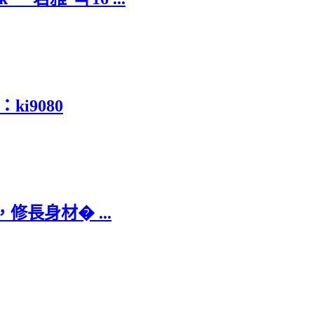
：ki9080
修長身材� ...