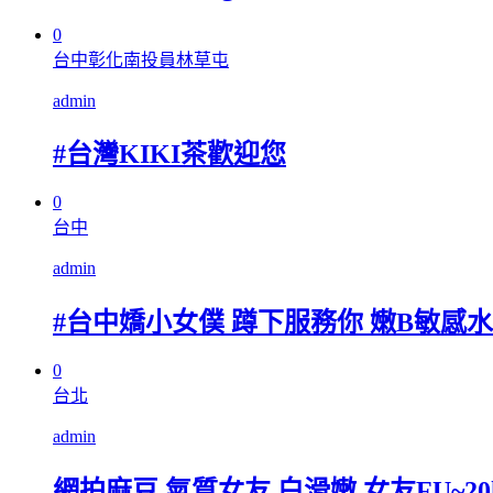
0
台中彰化南投員林草屯
admin
#台灣KIKI茶歡迎您
0
台中
admin
#台中嬌小女僕 蹲下服務你 嫩B敏感
0
台北
admin
網拍麻豆 氣質女友 白滑嫩 女友FU~20k ﹂