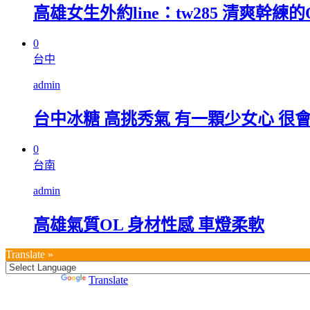
高雄女生外約line：tw285 清爽幹練的O
0
台中
admin
台中冰糖 高挑秀氣 有一顆少女心 很
0
台南
admin
高雄氣質OL 身材性感 車燈柔軟
Translate »
Powered by
Translate