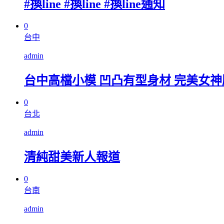
#換line #換line #換line通知
0
台中
admin
台中高檔小模 凹凸有型身材 完美女神臉 
0
台北
admin
清純甜美新人報道
0
台南
admin