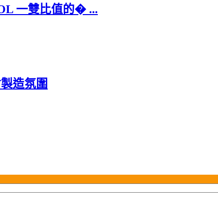
L 一雙比值的� ...
會製造氛圍