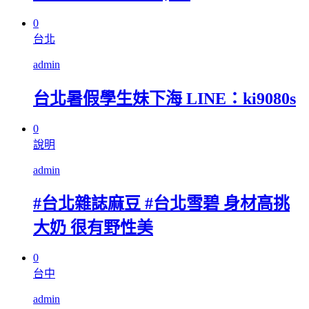
0
台北
admin
台北暑假學生妹下海 LINE：ki9080s
0
說明
admin
#台北雜誌麻豆 #台北雪碧 身材高挑
大奶 很有野性美
0
台中
admin