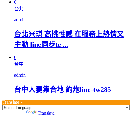
0
台北
admin
台北米琪 高挑性感 在服務上熱情又
主動 line同步te ...
0
台中
admin
台中人妻集合地 約炮line-tw285
Translate »
Powered by
Translate