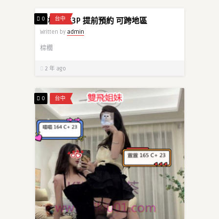
0
台中
高檔女生3P 提前預約 可跨地區
Written by
admin
棕櫚
2 年 ago
0
台中