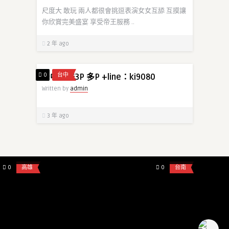
尺度大 敢玩 兩人都很會挑逗表演女女互舔 互摸讓
你欣賞完美盛宴 享受帝王服務 ..
2 年 ago
0
台中
台中約妹3P 多P +line：ki9080
Written by
admin
3 年 ago
admin
admin
#高雄女生上門服務 #特特 高顏值 身材好
高雄女生外約line：t
賴tw285
一雙比值的� ...
0
高雄
0
台南