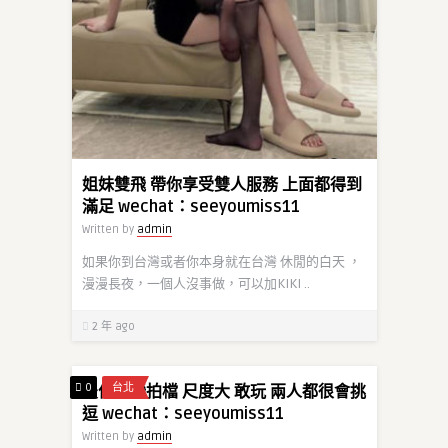
姐妹雙飛 帶你享受雙人服務 上面都得到
滿足 wechat：seeyoumiss11
Written by
admin
如果你到台灣或者你本身就在台灣 休閒的白天 ，
漫漫長夜，一個人沒事做，可以加KIKI ..
2 年 ago
0
台北
最佳雙飛拍檔 尺度大 敢玩 兩人都很會挑
逗 wechat：seeyoumiss11
Written by
admin