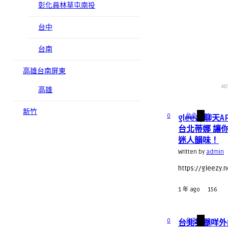
彰化員林草屯南投
台中
台南
高雄台南屏東
AD
高雄
新竹
0
台北
gleezy聊天A
台北蒂娜 讓
迷人韻味！
Written by
admin
https://gleezy.
1 年 ago
156
0
台北
台北美腿咩外約l