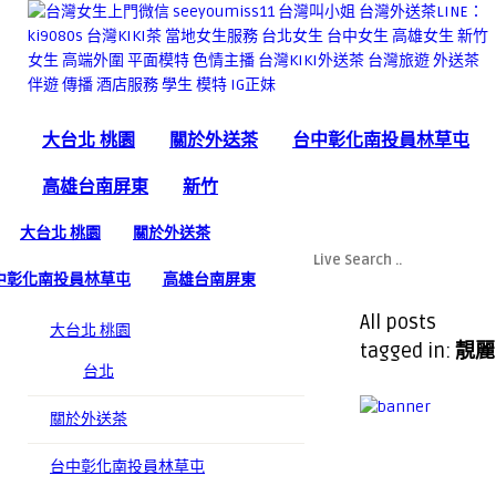
大台北 桃園
關於外送茶
台中彰化南投員林草屯
高雄台南屏東
新竹
大台北 桃園
關於外送茶
中彰化南投員林草屯
高雄台南屏東
All posts
大台北 桃園
tagged in:
靚麗
台北
關於外送茶
台中彰化南投員林草屯