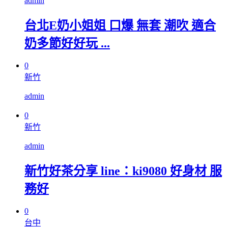
admin
台北E奶小姐姐 口爆 無套 潮吹 適合
奶多節好好玩 ...
0
新竹
admin
0
新竹
admin
新竹好茶分享 line：ki9080 好身材 服
務好
0
台中