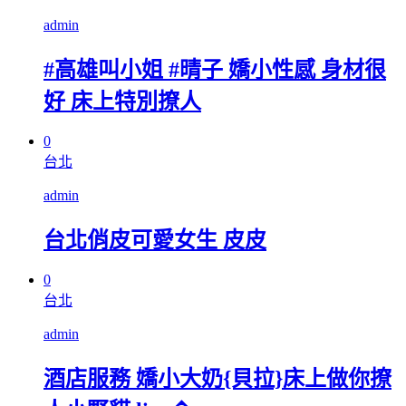
admin
#高雄叫小姐 #晴子 嬌小性感 身材很
好 床上特別撩人
0
台北
admin
台北俏皮可愛女生 皮皮
0
台北
admin
酒店服務 嬌小大奶{貝拉}床上做你撩