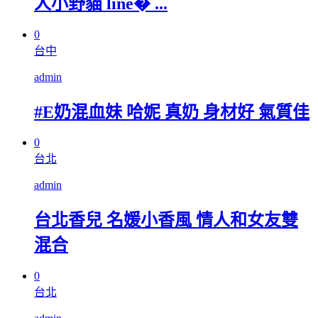
人小野貓 line� ...
0
台中
admin
#E奶混血妹 哈妮 真奶 身材好 氣質佳
0
台北
admin
台北香兒 名媛小香風 情人和女友雙
混合
0
台北