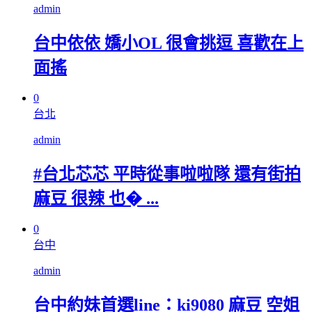
admin
台中依依 嬌小OL 很會挑逗 喜歡在上
面搖
0
台北
admin
#台北芯芯 平時從事啦啦隊 還有街拍
麻豆 很辣 也� ...
0
台中
admin
台中約妹首選line：ki9080 麻豆 空姐