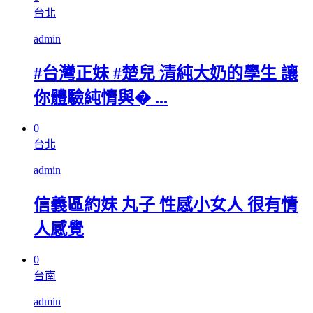
台北
admin
#台灣正妹 #楚兒 清純大奶的學生 讓
你體驗純情與� ...
0
台北
admin
信義區約妹 丸子 性感小女人 很有情
人感覺
0
台南
admin