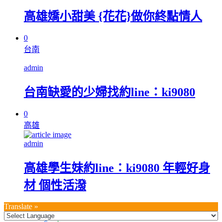
高雄嬌小甜美 {花花}做你終點情人
0
台南
admin
台南缺愛的少婦找約line：ki9080
0
高雄
admin
高雄學生妹約line：ki9080 年輕好身
材 個性活潑
Translate »