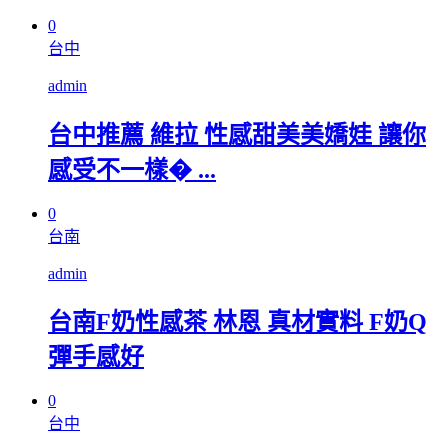
0
台中
admin
台中推薦 維拉 性感甜美美嬌娃 讓你
感受不一樣� ...
0
台南
admin
台南F奶性感茶 林恩 真材實料 F奶Q
彈手感好
0
台中