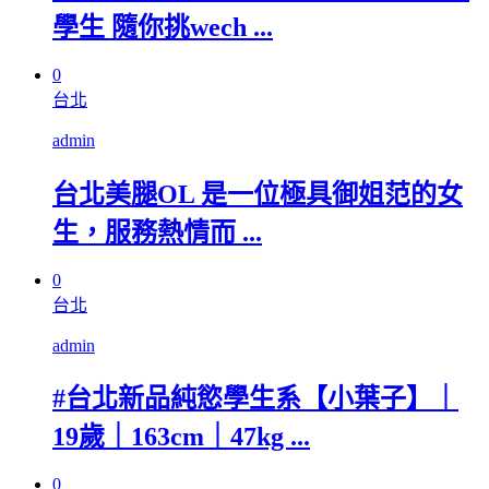
學生 隨你挑wech ...
0
台北
admin
台北美腿OL 是一位極具御姐范的女
生，服務熱情而 ...
0
台北
admin
#台北新品純慾學生系【小葉子】｜
19歲｜163cm｜47kg ...
0