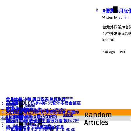
0
台中
#優惠 #月底
Written by
admin
台北外送茶/#台
台中外送茶 #高雄
ki9080 ..
2 年 ago
398
admin
admin
高雄約妹 千娜風情萬種女人味╯完美胸型
admin
#年前新品 仔仔 韓係美少女 高學歷 外貌優
小野貓
admin
台北正妹 冰糖 膚白貌美 氣質很好
質 #提� ...
高雄嬌小OL D奶身材好 穴緊汁多很會搖高
0
高雄
admin
admin
0
雄嬌小OL D ...
台北
彰化D奶專櫃妹私約line：ki9080
admin
Translate »
大奶台妹 用它Q彈F奶 摩擦你全身 再讓你
0
台北
Random
admin
#日本東京專區 #櫻花女約炮
0
DD放在雙� ...
高雄
辦公OL 小樣 敢玩女生 腿很好看 賴tw285
Articles
0
彰化員林草屯南投
admin
admin
Powered by
Translate
0
台北
超小隻的女生 洋溢著清純的氣息
admin
台北甜美温柔小姐姐找约line：ki9080
0
說明