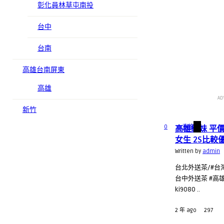
彰化員林草屯南投
台中
台南
高雄台南屏東
高雄
AD
新竹
0
高雄
高雄約妹 平
女生 2S比較
Written by
admin
台北外送茶/#台
台中外送茶 #高雄
ki9080 ..
2 年 ago
297