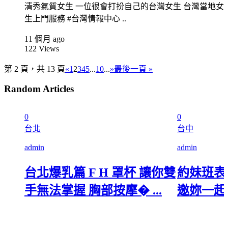
清秀氣質女生 一位很會打扮自己的台灣女生 台灣當地女
生上門服務 #台灣情報中心 ..
11 個月 ago
122
Views
第 2 頁，共 13 頁
«
1
2
3
4
5
...
10
...
»
最後一頁 »
Random Articles
0
0
台北
台中
admin
admin
台北爆乳篇 F H 罩杯 讓你雙
約妹班表
手無法掌握 胸部按摩� ...
邀妳一起約