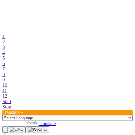
1
2
3
4
5
6
7
8
9
10
11
12
Start
Stop
Translate »
Powered by
Translate