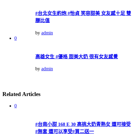
#台北女生約炮 #怡貞 笑容甜美 女友感十足 雙
腿比值
by
admin
0
高雄女生 #優格 甜美大奶 很有女友感覺
by
admin
Related Articles
0
#台南小甜 168 E 30 高挑大奶青熟女 還可接受
#無套 還可以享受#買二送一