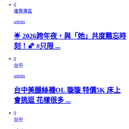
0
優惠專區
admin
🌟 2026跨年夜，與「她」共度難忘時
刻！🌠 #只限 ...
0
台中
admin
台中美腿絲襪OL 璇璇 特價5K 床上
會挑逗 花樣很多 ...
0
台中