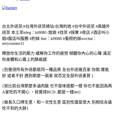
台北外送茶/#台灣外送茶總站/台灣約炮 #台中外送茶 #高雄外
送茶 本土茶teleg：ki9080 /旅遊 #找茶 #按摩 #夜店 #酒店叫小
姐#飯店叫服務 #約妹 line：ki9080 #看照約妹wechat：
seeyoumiss11
釋放你生活的壓力 緩解你工作的疲勞 傾聽你內心的心聲 滿足
你身體和心靈上的酥麻感
{別覺得所有外送都是同一種品質 全台外送幾百家 你剛 運氣
好 或者不好 遇到那麼一兩家 就否定全部外送素質 }
{就比如台灣那麼多滷肉飯 也不是味道都一樣 你也不能因為再
A家吃的不開心 ，就覺得BCD..都是一樣der}
{做長久口碑生意，和一次性生意 區別性還是很大 別相信永遠
吃不到的大餅}