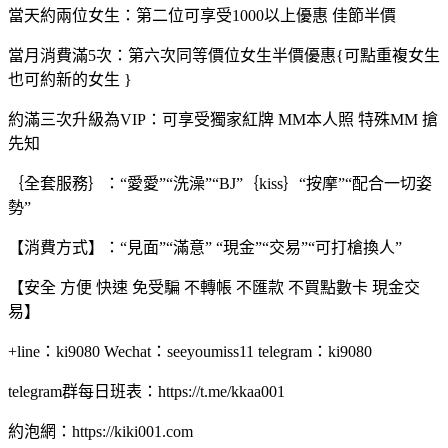
當天約兩位女生：第二位可享受1000以上優惠 佳節半價
當月消費滿5次：第六次同等價位女生半價優惠{可點重複女生
也可約新的女生 }
約滿三次升級為VIP：可享受獨家紅牌 MM本人照 特殊MM 搶
先知
｛全套服務｝：“愛愛”“洗澡”“BJ”｛kiss｝“按摩”“配合一切姿
勢”
【消費方式】：“見面”“滿意” “現金”“交易”“可打槍換人”
【安全 方便 快速 免受騙 不轉帳 不匯款 不買點數卡 現金交
易】
+line：ki9080 Wechat：seeyoumiss11 telegram：ki9080
telegram群每日班表：https://t.me/kkaa001
約泡網：https://kiki001.com