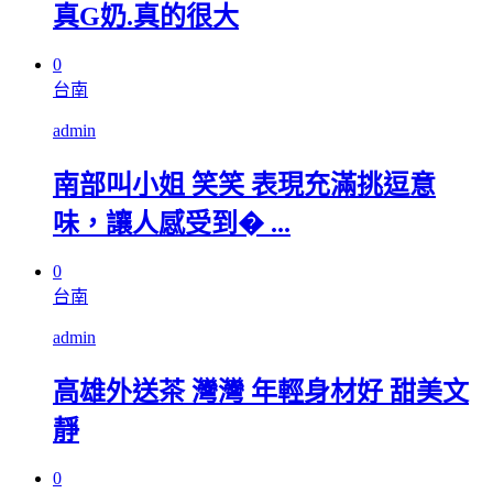
真G奶.真的很大
0
台南
admin
南部叫小姐 笑笑 表現充滿挑逗意
味，讓人感受到� ...
0
台南
admin
高雄外送茶 灣灣 年輕身材好 甜美文
靜
0