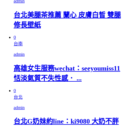
admin
台北美腿茶推薦 蘭心 皮膚白皙 雙腿
修長壁紙
0
台南
admin
高雄女生服務wechat：seeyoumiss11
恬淡氣質不失性感． ...
0
台北
admin
台北G奶妹約line：ki9080 大奶不胖