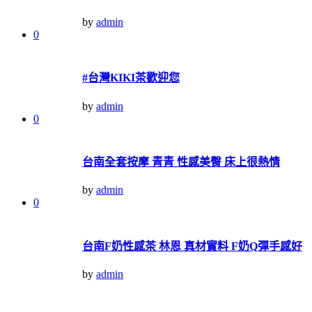
by
admin
0
#台灣KIKI茶歡迎您
by
admin
0
台南全套按摩 青青 性感美臀 床上很熱情
by
admin
0
台南F奶性感茶 林恩 真材實料 F奶Q彈手感好
by
admin