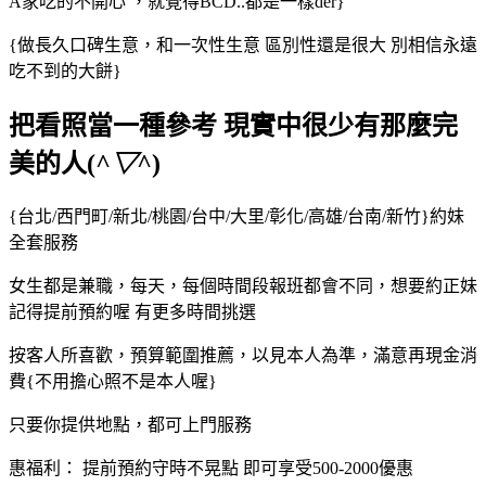
A家吃的不開心 ，就覺得BCD..都是一樣der}
{做長久口碑生意，和一次性生意 區別性還是很大 別相信永遠
吃不到的大餅}
把看照當一種參考 現實中很少有那麼完
美的人(
^▽^
)
{台北/西門町/新北/桃園/台中/大里/彰化/高雄/台南/新竹}約妹
全套服務
女生都是兼職，每天，每個時間段報班都會不同，想要約正妹
記得提前預約喔 有更多時間挑選
按客人所喜歡，預算範圍推薦，以見本人為準，滿意再現金消
費{不用擔心照不是本人喔}
只要你提供地點，都可上門服務
惠福利： 提前預約守時不晃點 即可享受500-2000優惠