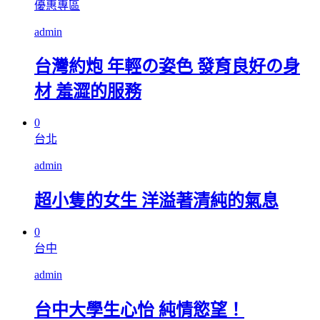
優惠專區
admin
台灣約炮 年輕の姿色 發育良好の身
材 羞澀的服務
0
台北
admin
超小隻的女生 洋溢著清純的氣息
0
台中
admin
台中大學生心怡 純情慾望！