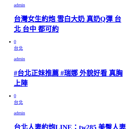
admin
台灣女生約炮 雪白大奶 真奶Q彈 台
北 台中 都可約
0
台北
admin
#台北正妹推薦 #瑞娜 外貌好看 真胸
上陣
0
台北
admin
台北人妻約炮LINE：tw285 美臀人妻