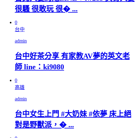
很騷 很敢玩 很� ...
0
台中
admin
台中好茶分享 有家教AV夢的英文老
師 line：ki9080
0
高雄
admin
台中女生上門 #大奶妹 #依夢 床上絕
對是野獸派，� ...