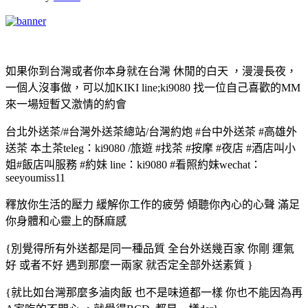
如果你到台灣或者你本身就在台灣 休閒的白天 ，漫漫長夜，
一個人沒事做，可以加KIKI line;ki9080 找一位自己喜歡的MM
來一場短暫又激情的約會
台北外送茶/#台灣外送茶總站/台灣約炮 #台中外送茶 #高雄外
送茶 本土茶teleg：ki9080 /旅遊 #找茶 #按摩 #夜店 #酒店叫小
姐#飯店叫服務 #約妹 line：ki9080 #看照約妹wechat：
seeyoumiss11
釋放你生活的壓力 緩解你工作的疲勞 傾聽你內心的心聲 滿足
你身體和心靈上的酥麻感
{別覺得所有外送都是同一種品質 全台外送幾百家 你剛 運氣
好 或者不好 遇到那麼一兩家 就否定全部外送素質 }
{就比如台灣那麼多滷肉飯 也不是味道都一樣 你也不能因為再