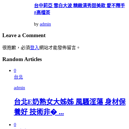
台中莉亞 雪白大波 精緻清秀甜美款 愛不釋手
#高檔茶
by
admin
Leave a Comment
很抱歉，必須
登入
網站才能發佈留言。
Random Articles
0
台北
admin
台北E奶熟女大姊姊 風騷淫蕩 身材保
養好 技術非� ...
0