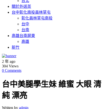
台北
關於外送茶
台中彰化南投員林草屯
彰化員林草屯南投
台中
台南
高雄台南屏東
高雄
新竹
2 年 ago
304
Views
0 Comments
台中美腿學生妹 維蜜 大眼 清
純 漂亮
Written by
admin