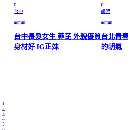
0
0
台中
說明
admin
admin
台中長髮女生 菲芘 外貌優質
台北青春
身材好 IG正妹
的朝氣
1
2
3
4
5
6