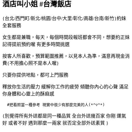
酒店叫小姐 #台灣飯店
{台北/西門町/新北/桃園/台中/大里/彰化/高雄/台南/新竹}約妹
全套服務
女生都是兼職，每天，每個時間段報班都會不同，想要約正妹
記得提前預約喔 有更多時間挑選
按客人所喜歡，預算範圍推薦，以見本人為準，滿意再現金消
費{不用擔心照不是本人喔}
只要你提供地點，都可上門服務
釋放你生活的壓力 緩解你工作的疲勞 傾聽你內心的心聲 滿足
你身體和心靈上的酥麻感
  #把看照當一種參考 現實中很少有那麼完美的人(*^▽^*)
{別覺得所有外送都是同一種品質 全台外送幾百家 你剛 運氣
好 或者不好 遇到那麼一兩家 就否定全部外送素質 }