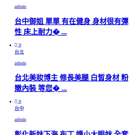
admin
台中御姐 單單 有在健身 身材很有彈
性 床上耐力� ...
0
台北
admin
台北美妝博主 修長美腿 白皙身材 粉
嫩內裝 等您� ...
0
台中
admin
彰化新妹下海 布丁 嬌小大眼妹 全套