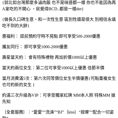
{就比如台灣那麼多滷肉飯 也不是味道都一樣 你也不能因為再
A家吃的不開心 ，就覺得BCD..都是一樣der}
{做長久口碑生意，和一次性生意 區別性還是很大 別相信永遠
吃不到的大餅}
惠福利： 提前預約守時不晃點 即可享受500-2000優惠
攜友同行： 即可享受1000-2000優惠
壽星當天約： 會有特殊禮物 再加折價1000以上優惠
當天約兩位女生：第二位可享受1000以上優惠 佳節半價
當月消費滿5次：第六次同等價位女生半價優惠{可點重複女生
也可約新的女生 }
約滿三次升級為VIP：可享受獨家紅牌 MM本人照 特殊MM 搶
先知
｛全套服務｝：“愛愛”“洗澡”“BJ”｛kiss｝“按摩”“配合一切姿