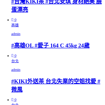
#台灣KIKI茶 #台北安琪 身材絕美 臉
蛋漂亮
0
高雄
admin
#高雄OL #愛子 164 C 45kg 24歲
0
台北
admin
#KIKI外送茶 台北失業的空姐找愛 #
微風
0