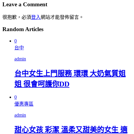
Leave a Comment
很抱歉，必須
登入
網站才能發佈留言。
Random Articles
0
台中
admin
台中女生上門服務 環環 大奶氣質姐
姐 很會呵護你DD
0
優惠專區
admin
甜心女孩 彩潔 溫柔又甜美的女生 適