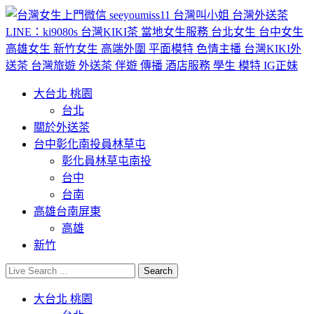
大台北 桃園
台北
關於外送茶
台中彰化南投員林草屯
彰化員林草屯南投
台中
台南
高雄台南屏東
高雄
新竹
大台北 桃園