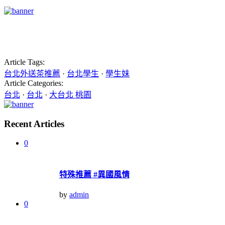
Article Tags:
台北外送茶推薦
·
台北學生
·
學生妹
Article Categories:
台北
·
台北
·
大台北 桃園
Recent Articles
0
特殊推薦 #異國風情
by
admin
0