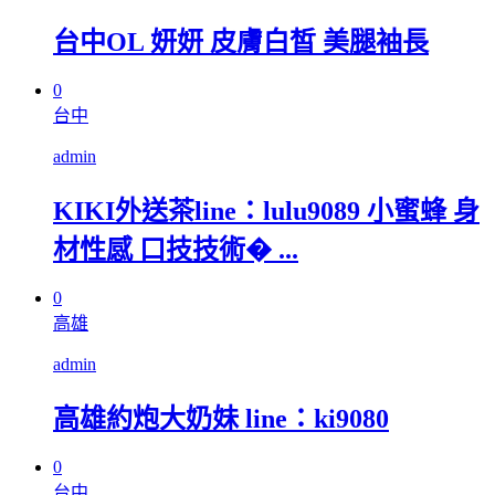
台中OL 妍妍 皮膚白皙 美腿袖長
0
台中
admin
KIKI外送茶line：lulu9089 小蜜蜂 身
材性感 口技技術� ...
0
高雄
admin
高雄約炮大奶妹 line：ki9080
0
台中