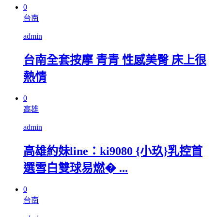
0
台南
admin
台南全套按摩 青青 性感美臀 床上很
熱情
0
高雄
admin
高雄約妹line：ki9080 {小玖}乳控首
選雪白雙球易燃� ...
0
台南