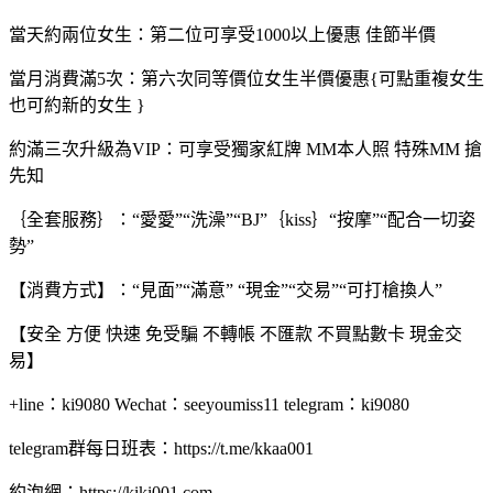
當天約兩位女生：第二位可享受1000以上優惠 佳節半價
當月消費滿5次：第六次同等價位女生半價優惠{可點重複女生
也可約新的女生 }
約滿三次升級為VIP：可享受獨家紅牌 MM本人照 特殊MM 搶
先知
｛全套服務｝：“愛愛”“洗澡”“BJ”｛kiss｝“按摩”“配合一切姿
勢”
【消費方式】：“見面”“滿意” “現金”“交易”“可打槍換人”
【安全 方便 快速 免受騙 不轉帳 不匯款 不買點數卡 現金交
易】
+line：ki9080 Wechat：seeyoumiss11 telegram：ki9080
telegram群每日班表：https://t.me/kkaa001
約泡網：https://kiki001.com