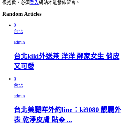
很抱歉，必須
登入
網站才能發佈留言。
Random Articles
0
台北
admin
台北kiki外送茶 洋洋 鄰家女生 俏皮
又可愛
0
台北
admin
台北美腿咩外約line：ki9080 靚麗外
表 乾淨皮膚 貼� ...