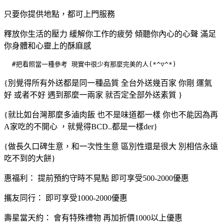
只要你提供地點，都可上門服務
釋放你生活的壓力 緩解你工作的疲勞 傾聽你內心的心聲 滿足
你身體和心靈上的酥麻感
  #把看照當一種參考 現實中很少有那麼完美的人(*^▽^*)
{別覺得所有外送都是同一種品質 全台外送幾百家 你剛 運氣
好 或者不好 遇到那麼一兩家 就否定全部外送素質 }
{就比如台灣那麼多滷肉飯 也不是味道都一樣 你也不能因為再
A家吃的不開心 ，就覺得BCD..都是一樣der}
{做長久口碑生意，和一次性生意 區別性還是很大 別相信永遠
吃不到的大餅}
惠福利： 提前預約守時不晃點 即可享受500-2000優惠
攜友同行： 即可享受1000-2000優惠
壽星當天約： 會有特殊禮物 再加折價1000以上優惠