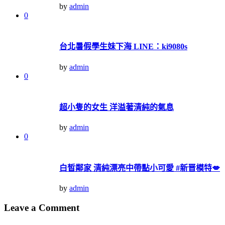
by
admin
0
台北暑假學生妹下海 LINE：ki9080s
by
admin
0
超小隻的女生 洋溢著清純的氣息
by
admin
0
白皙鄰家 清純漂亮中帶點小可愛 #新晋模特💋
by
admin
Leave a Comment