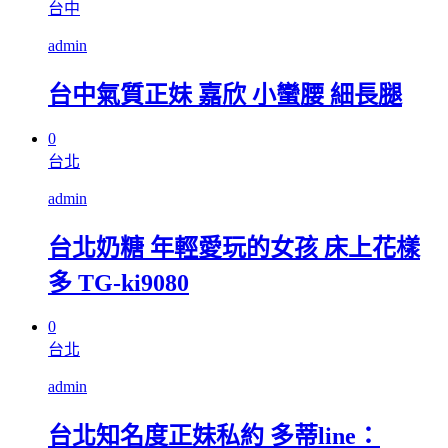
台中
admin
台中氣質正妹 嘉欣 小蠻腰 細長腿
0
台北
admin
台北奶糖 年輕愛玩的女孩 床上花樣
多 TG-ki9080
0
台北
admin
台北知名度正妹私約 多蒂line：