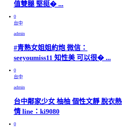
值雙腿 堅挺� ...
0
台中
admin
#青熟女姐姐約炮 微信：
seeyoumiss11 知性美 可以很� ...
0
台中
admin
台中鄰家少女 柚柚 個性文靜 脫衣熱
情 line：ki9080
0