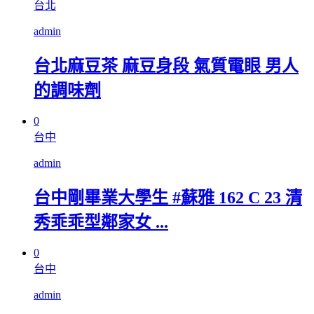
台北
admin
台北麻豆茶 麻豆身段 氣質電眼 男人
的調味劑
0
台中
admin
台中剛畢業大學生 #蘇雅 162 C 23 清
秀乖乖型鄰家女 ...
0
台中
admin