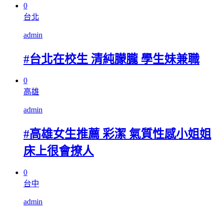
0
台北
admin
#台北在校生 清純朦朧 學生妹兼職
0
高雄
admin
#高雄女生推薦 彩潔 氣質性感小姐姐
床上很會撩人
0
台中
admin