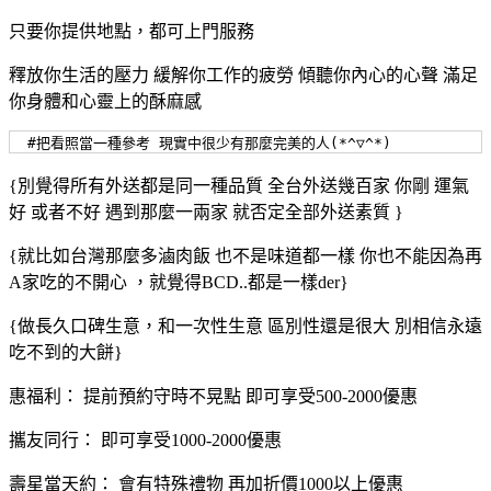
只要你提供地點，都可上門服務
釋放你生活的壓力 緩解你工作的疲勞 傾聽你內心的心聲 滿足
你身體和心靈上的酥麻感
  #把看照當一種參考 現實中很少有那麼完美的人(*^▽^*)
{別覺得所有外送都是同一種品質 全台外送幾百家 你剛 運氣
好 或者不好 遇到那麼一兩家 就否定全部外送素質 }
{就比如台灣那麼多滷肉飯 也不是味道都一樣 你也不能因為再
A家吃的不開心 ，就覺得BCD..都是一樣der}
{做長久口碑生意，和一次性生意 區別性還是很大 別相信永遠
吃不到的大餅}
惠福利： 提前預約守時不晃點 即可享受500-2000優惠
攜友同行： 即可享受1000-2000優惠
壽星當天約： 會有特殊禮物 再加折價1000以上優惠