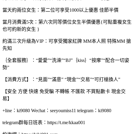
當天約兩位女生：第二位可享受1000以上優惠 佳節半價
當月消費滿5次：第六次同等價位女生半價優惠{可點重複女生
也可約新的女生 }
約滿三次升級為VIP：可享受獨家紅牌 MM本人照 特殊MM 搶
先知
｛全套服務｝：“愛愛”“洗澡”“BJ”｛kiss｝“按摩”“配合一切姿
勢”
【消費方式】：“見面”“滿意” “現金”“交易”“可打槍換人”
【安全 方便 快速 免受騙 不轉帳 不匯款 不買點數卡 現金交
易】
+line：ki9080 Wechat：seeyoumiss11 telegram：ki9080
telegram群每日班表：https://t.me/kkaa001