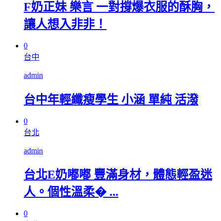
F奶正妹 樂言 一對撐爆衣服的酥胸，
讓人想入非非！
0
台中
admin
台中年輕纖瘦學生 小涵 單純 活潑
0
台北
admin
台北E奶嘟嘟 豐滿身材，體態輕盈迷
人。個性溫柔� ...
0