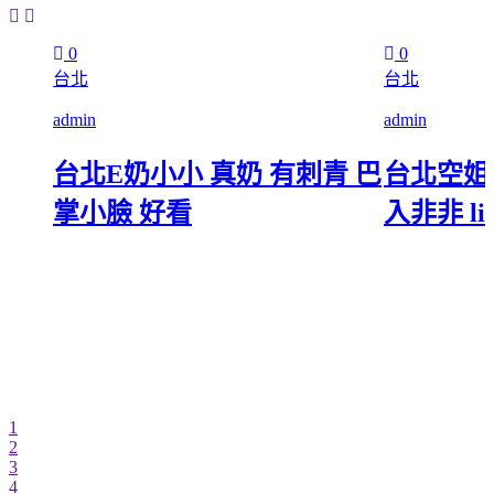
0
0
台北
台北
admin
admin
台北E奶小小 真奶 有刺青 巴
台北空姐
掌小臉 好看
入非非 lin
1
2
3
4