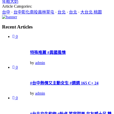
年輕大奶
Article Categories:
台中
·
台中彰化南投員林草屯
·
台北
·
台北
·
大台北 桃園
Recent Articles
0
特殊推薦 #異國風情
by
admin
0
#台中熱情又主動女生 #週週 165 C+ 24
by
admin
0
#台北女生約炮 #怡貞 笑容甜美 女友感十足 雙