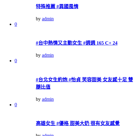
特殊推薦 #異國風情
by
admin
0
#台中熱情又主動女生 #週週 165 C+ 24
by
admin
0
#台北女生約炮 #怡貞 笑容甜美 女友感十足 雙
腿比值
by
admin
0
高雄女生 #優格 甜美大奶 很有女友感覺
by
admin