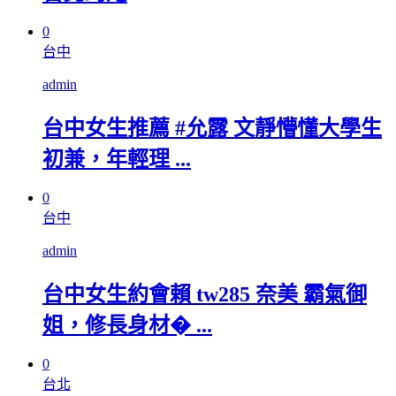
0
台中
admin
台中女生推薦 #允露 文靜懵懂大學生
初兼，年輕理 ...
0
台中
admin
台中女生約會賴 tw285 奈美 霸氣御
姐，修長身材� ...
0
台北