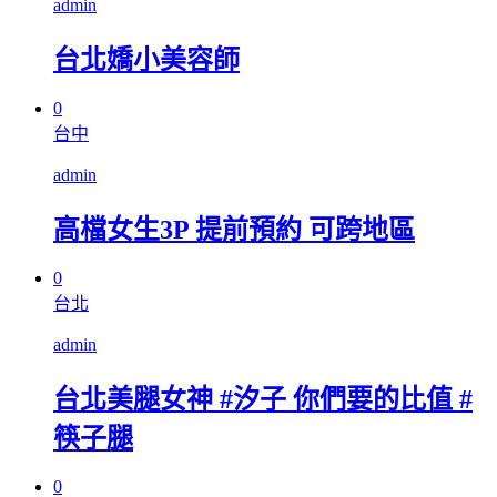
admin
台北嬌小美容師
0
台中
admin
高檔女生3P 提前預約 可跨地區
0
台北
admin
台北美腿女神 #汐子 你們要的比值 #
筷子腿
0