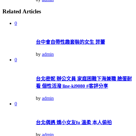
Related Articles
0
台中會自帶性趣套裝的女生 菲蕾
by
admin
0
台北密妮 辦公文員 家庭困難下海兼職 臉蛋耐
看 個性活潑 line-ki9080 #客評分享
by
admin
0
台北偶遇 嬌小女友fu 溫柔 本人偷拍
by
admin