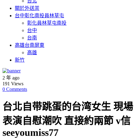
台北
關於外送茶
台中彰化南投員林草屯
彰化員林草屯南投
台中
台南
高雄台南屏東
高雄
新竹
2 年 ago
191
Views
0 Comments
台北自带跳蛋的台湾女生 現場
表演自慰潮吹 直接約兩節 v信
seeyoumiss77