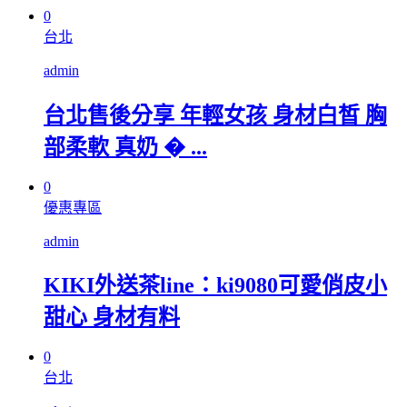
0
台北
admin
台北售後分享 年輕女孩 身材白皙 胸
部柔軟 真奶 � ...
0
優惠專區
admin
KIKI外送茶line：ki9080可愛俏皮小
甜心 身材有料
0
台北